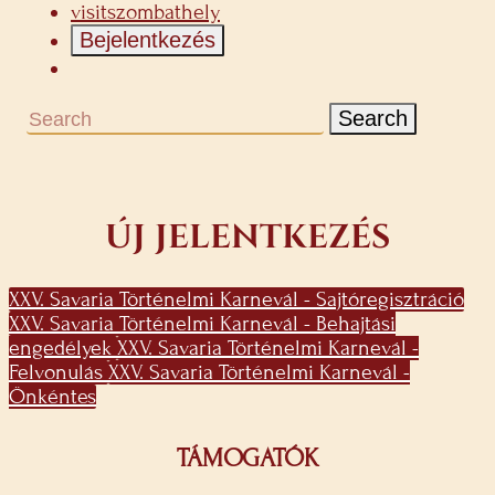
visitszombathely
Bejelentkezés
Search
ÚJ JELENTKEZÉS
XXV. Savaria Történelmi Karnevál - Sajtóregisztráció
XXV. Savaria Történelmi Karnevál - Behajtási
engedélyek
XXV. Savaria Történelmi Karnevál -
Felvonulás
XXV. Savaria Történelmi Karnevál -
Önkéntes
TÁMOGATÓK