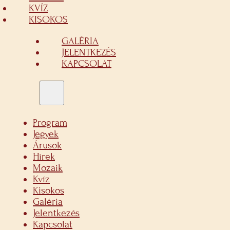
KVÍZ
KISOKOS
GALÉRIA
JELENTKEZÉS
KAPCSOLAT
Program
Jegyek
Árusok
Hírek
Mozaik
Kvíz
Kisokos
Galéria
Jelentkezés
Kapcsolat