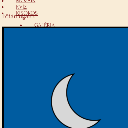
MOZAIK
KVÍZ
KISOKOS
Főtámogató:
GALÉRIA
JELENTKEZÉS
KAPCSOLAT
Ehhez a funkcióhoz be kell jelentkezni.