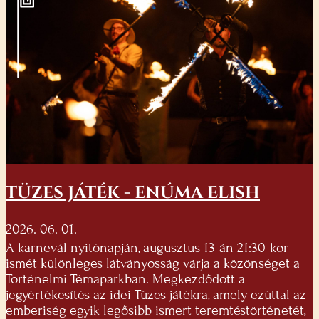
TÜZES JÁTÉK - ENÚMA ELISH
2026. 06. 01.
A karnevál nyitónapján, augusztus 13-án 21:30-kor
ismét különleges látványosság várja a közönséget a
Történelmi Témaparkban. Megkezdődött a
jegyértékesítés az idei Tüzes játékra, amely ezúttal az
emberiség egyik legősibb ismert teremtéstörténetét,