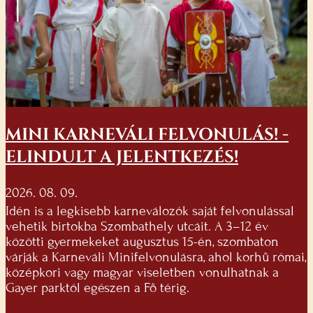
MINI KARNEVÁLI FELVONULÁS! -
ELINDULT A JELENTKEZÉS!
2026. 08. 09.
Idén is a legkisebb karneválozók saját felvonulással
vehetik birtokba Szombathely utcáit. A 3–12 év
közötti gyermekeket augusztus 15-én, szombaton
várják a Karneváli Minifelvonulásra, ahol korhű római,
középkori vagy magyar viseletben vonulhatnak a
Gayer parktól egészen a Fő térig.