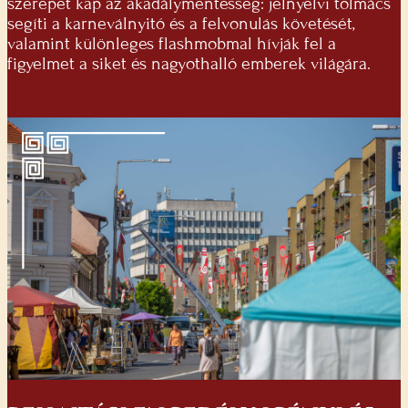
szerepet kap az akadálymentesség: jelnyelvi tolmács
segíti a karneválnyitó és a felvonulás követését,
valamint különleges flashmobmal hívják fel a
figyelmet a siket és nagyothalló emberek világára.