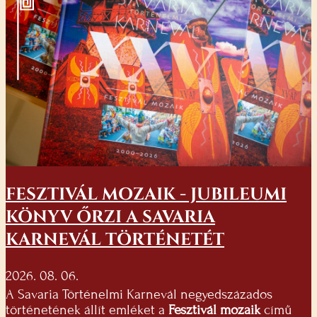
FESZTIVÁL MOZAIK - JUBILEUMI
KÖNYV ŐRZI A SAVARIA
KARNEVÁL TÖRTÉNETÉT
2026. 08. 06.
A Savaria Történelmi Karnevál negyedszázados
történetének állít emléket a
Fesztivál mozaik
című