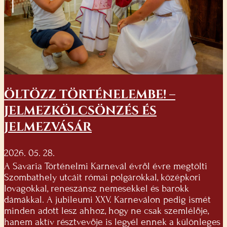
ÖLTÖZZ TÖRTÉNELEMBE! –
JELMEZKÖLCSÖNZÉS ÉS
JELMEZVÁSÁR
2026. 05. 28.
A Savaria Történelmi Karnevál évről évre megtölti
Szombathely utcáit római polgárokkal, középkori
lovagokkal, reneszánsz nemesekkel és barokk
dámákkal. A jubileumi XXV. Karneválon pedig ismét
minden adott lesz ahhoz, hogy ne csak szemlélője,
hanem aktív résztvevője is legyél ennek a különleges