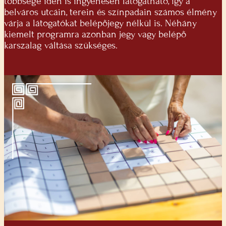
többsége idén is ingyenesen látogatható, így a
belváros utcáin, terein és színpadain számos élmény
várja a látogatókat belépőjegy nélkül is. Néhány
kiemelt programra azonban jegy vagy belépő
karszalag váltása szükséges.