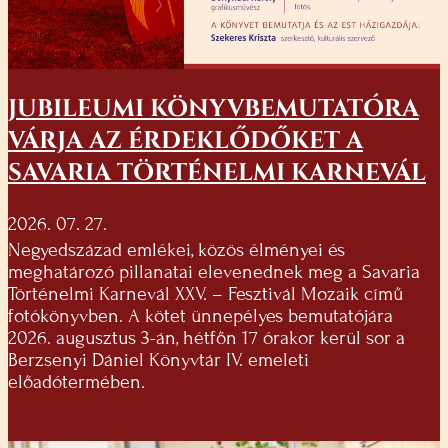
JUBILEUMI KÖNYVBEMUTATÓRA
VÁRJA AZ ÉRDEKLŐDŐKET A
SAVARIA TÖRTÉNELMI KARNEVÁL
2026. 07. 27.
Negyedszázad emlékei, közös élményei és
meghatározó pillanatai elevenednek meg a Savaria
Történelmi Karnevál XXV. – Fesztivál Mozaik című
fotókönyvben. A kötet ünnepélyes bemutatójára
2026. augusztus 3-án, hétfőn 17 órakor kerül sor a
Berzsenyi Dániel Könyvtár IV. emeleti
előadótermében.