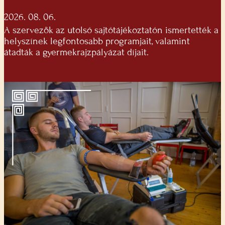
2026. 08. 06.
A szervezők az utolsó sajtótájékoztatón ismertették a
helyszínek legfontosabb programjait, valamint
átadták a gyermekrajzpályázat díjait.