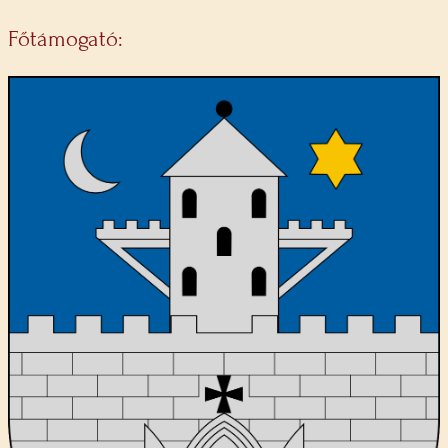
Főtámogató: