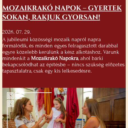
MOZAIKRAKÓ NAPOK – GYERTEK
SOKAN, RAKJUK GYORSAN!
2026. 07. 29.
A jubileumi közösségi mozaik napról napra
formálódik, és minden egyes felragasztott darabbal
egyre közelebb kerülünk a kész alkotáshoz. Várunk
mindenkit a
Mozaikrakó Napokra
, ahol bárki
bekapcsolódhat az építésbe – nincs szükség előzetes
tapasztalatra, csak egy kis lelkesedésre.