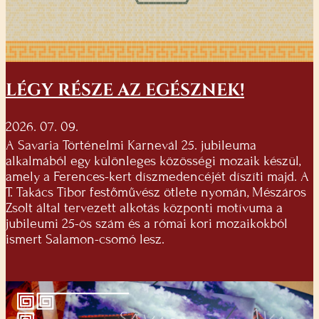
LÉGY RÉSZE AZ EGÉSZNEK!
2026. 07. 09.
A Savaria Történelmi Karnevál 25. jubileuma
alkalmából egy különleges közösségi mozaik készül,
amely a Ferences-kert díszmedencéjét díszíti majd. A
T. Takács Tibor festőművész ötlete nyomán, Mészáros
Zsolt által tervezett alkotás központi motívuma a
jubileumi 25-ös szám és a római kori mozaikokból
ismert Salamon-csomó lesz.