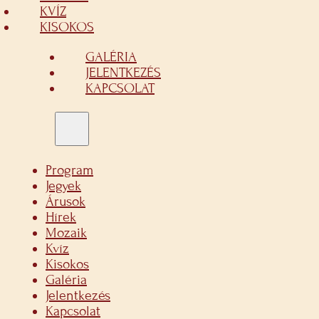
KVÍZ
KISOKOS
GALÉRIA
JELENTKEZÉS
KAPCSOLAT
Program
Jegyek
Árusok
Hírek
Mozaik
Kvíz
Kisokos
Galéria
Jelentkezés
Kapcsolat