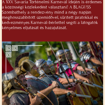
A XXV. Savaria Történelmi Karnevál idején is érdemes
a közösségi közlekedést választani! A BLAGUSS
Szombathely a rendezvény mind a négy napján
meghosszabbított üzemidővel, sűrített járatokkal és
kedvezményes Karnevál-bérlettel segíti a látogatók
kényelmes eljutását és hazajutását.