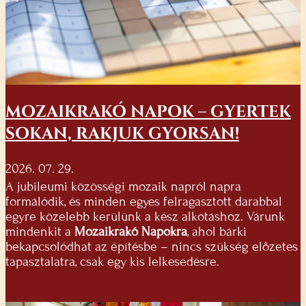
MOZAIKRAKÓ NAPOK – GYERTEK
SOKAN, RAKJUK GYORSAN!
2026. 07. 29.
A jubileumi közösségi mozaik napról napra
formálódik, és minden egyes felragasztott darabbal
egyre közelebb kerülünk a kész alkotáshoz. Várunk
mindenkit a
Mozaikrakó Napokra
, ahol bárki
bekapcsolódhat az építésbe – nincs szükség előzetes
tapasztalatra, csak egy kis lelkesedésre.