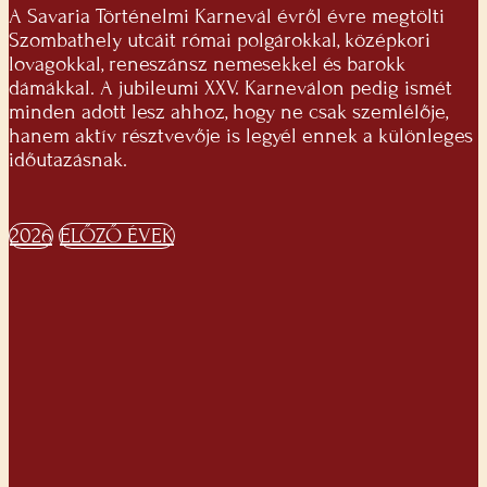
A Savaria Történelmi Karnevál évről évre megtölti
Szombathely utcáit római polgárokkal, középkori
lovagokkal, reneszánsz nemesekkel és barokk
dámákkal. A jubileumi XXV. Karneválon pedig ismét
minden adott lesz ahhoz, hogy ne csak szemlélője,
hanem aktív résztvevője is legyél ennek a különleges
időutazásnak.
2026
ELŐZŐ ÉVEK