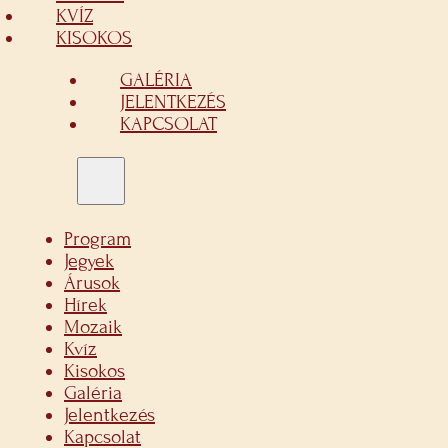
KVÍZ
KISOKOS
GALÉRIA
JELENTKEZÉS
KAPCSOLAT
Program
Jegyek
Árusok
Hírek
Mozaik
Kvíz
Kisokos
Galéria
Jelentkezés
Kapcsolat