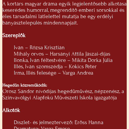
A kortárs magyar dráma egyik legjelentősebb alkotása
keserédes humorral, megrendítő emberi sorsokkal és
éles társadalmi látlelettel mutatja be egy erdélyi
bányásztelepülés mindennapjait.
Szereplők
Iván – Rózsa Krisztián
Mihály orvos – Harsányi Attila Jászai-díjas
Ilonka, Iván féltestvére – Mikita Dorka Júlia
Illés, Iván szomszédja – Kokics Péter
Irma, Illés felesége – Varga Andrea
Hegedűn közreműködik:
Orosz Sándor nívódíjas hegedűművész, népzenész, a
Szinvavölgyi Alapfokú Művészeti Iskola igazgatója
Alkotók
Díszlet- és jelmeztervező: Erőss Hanna
Dramaturg: Varga Emese