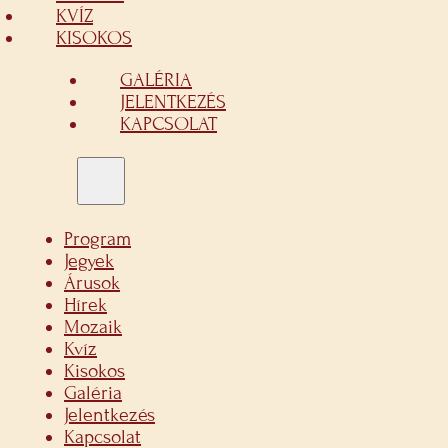
KVÍZ
KISOKOS
GALÉRIA
JELENTKEZÉS
KAPCSOLAT
Program
Jegyek
Árusok
Hírek
Mozaik
Kvíz
Kisokos
Galéria
Jelentkezés
Kapcsolat