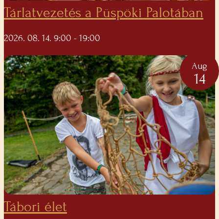
Tárlatvezetés a Püspöki Palotában
2026. 08. 14. 9:00
- 19:00
Aug
14
Tábori élet