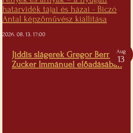
határvidék tájai és házai - Biczó
Antal képzőművész kiállítása
2026. 08. 13. 17:00
Aug
Jiddis slágerek Gregor Bernadett 
13
Zucker Immánuel előadásában