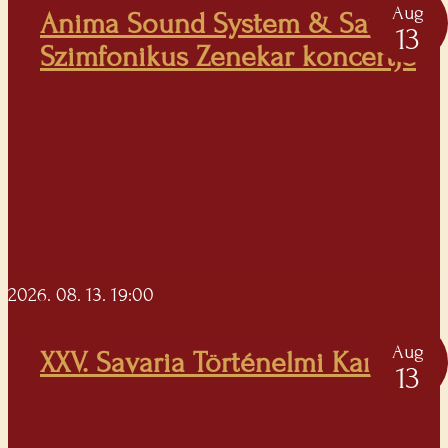
Aug
Anima Sound System & Savaria
13
Szimfonikus Zenekar koncertje
2026. 08. 13. 19:00
Aug
XXV. Savaria Történelmi Karnevál
13