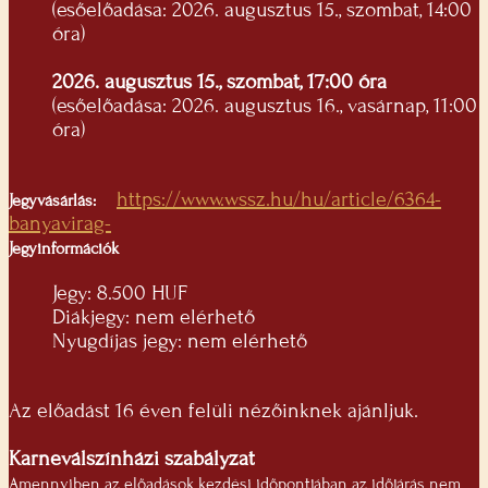
(esőelőadása: 2026. augusztus 15., szombat, 14:00
óra)
2026. augusztus 15., szombat, 17:00 óra
(esőelőadása: 2026. augusztus 16., vasárnap, 11:00
óra)
https://www.wssz.hu/hu/article/6364-
Jegyvásárlás:
banyavirag-
Jegyinformációk
Jegy: 8.500 HUF
Diákjegy: nem elérhető
Nyugdíjas jegy: nem elérhető
Az előadást 16 éven felüli nézőinknek ajánljuk.
Karneválszínházi szabályzat
Amennyiben az előadások kezdési időpontjában az időjárás nem