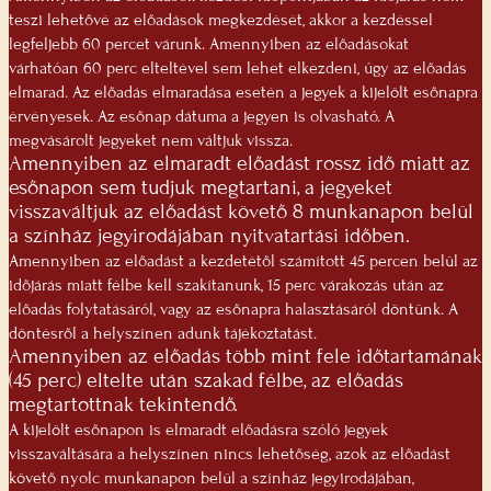
teszi lehetővé az előadások megkezdését, akkor a kezdéssel
legfeljebb 60 percet várunk. Amennyiben az előadásokat
várhatóan 60 perc elteltével sem lehet elkezdeni, úgy az előadás
elmarad. Az előadás elmaradása esetén a jegyek a kijelölt esőnapra
érvényesek. Az esőnap dátuma a jegyen is olvasható. A
megvásárolt jegyeket nem váltjuk vissza.
Amennyiben az elmaradt előadást rossz idő miatt az
esőnapon sem tudjuk megtartani, a jegyeket
visszaváltjuk az előadást követő 8 munkanapon belül
a színház jegyirodájában nyitvatartási időben.
Amennyiben az előadást a kezdetétől számított 45 percen belül az
időjárás miatt félbe kell szakítanunk, 15 perc várakozás után az
előadás folytatásáról, vagy az esőnapra halasztásáról döntünk. A
döntésről a helyszínen adunk tájékoztatást.
Amennyiben az előadás több mint fele időtartamának
(45 perc) eltelte után szakad félbe, az előadás
megtartottnak tekintendő.
A kijelölt esőnapon is elmaradt előadásra szóló jegyek
visszaváltására a helyszínen nincs lehetőség, azok az előadást
követő nyolc munkanapon belül a színház jegyirodájában,