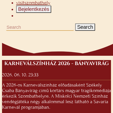
visitszombathely
Bejelentkezés
Search
KARNEVÁLSZÍNHÁZ 2026 - BÁNYAVIRÁG
2026. 06. 10. 23:33
A 2026-os Karneválszínház előadásaként Székely
Csaba Bányavirág című kortárs magyar tragikomédiája
érkezik Szombathelyre. A Miskolci Nemzeti Színház
vendégjátéka négy alkalommal lesz látható a Savaria
Karnevál programjában.