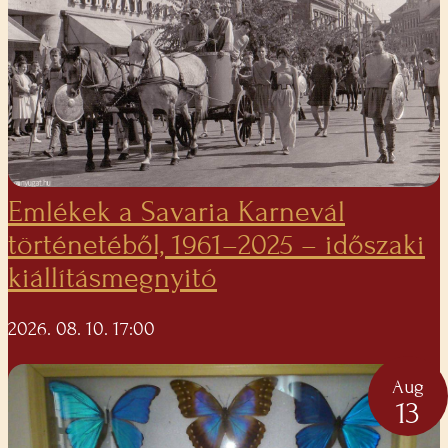
Emlékek a Savaria Karnevál
történetéből, 1961–2025 – időszaki
kiállításmegnyitó
2026. 08. 10. 17:00
Aug
13