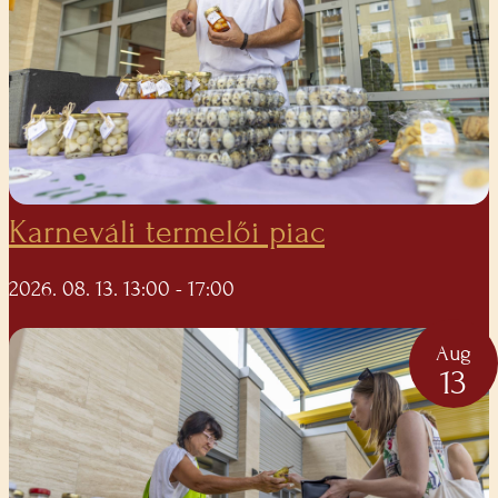
Karneváli termelői piac
2026. 08. 13. 13:00
- 17:00
Aug
13