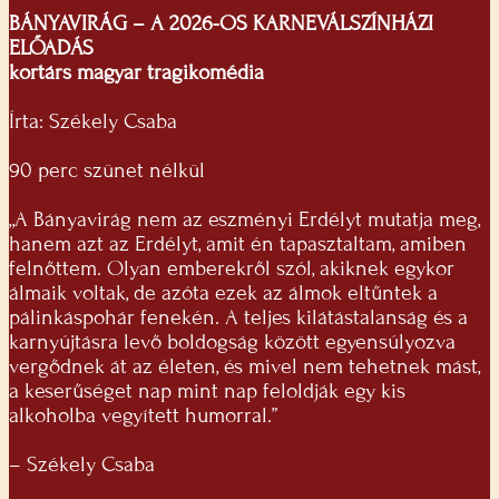
BÁNYAVIRÁG – A 2026-OS KARNEVÁLSZÍNHÁZI
ELŐADÁS
kortárs magyar tragikomédia
Írta: Székely Csaba
90 perc szünet nélkül
„A Bányavirág nem az eszményi Erdélyt mutatja meg,
hanem azt az Erdélyt, amit én tapasztaltam, amiben
felnőttem. Olyan emberekről szól, akiknek egykor
álmaik voltak, de azóta ezek az álmok eltűntek a
pálinkáspohár fenekén. A teljes kilátástalanság és a
karnyújtásra levő boldogság között egyensúlyozva
vergődnek át az életen, és mivel nem tehetnek mást,
a keserűséget nap mint nap feloldják egy kis
alkoholba vegyített humorral.”
– Székely Csaba