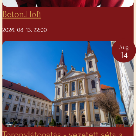
Beton.Hofi
2026. 08. 13. 22:00
Aug
14
Toronylátogatás - vezetett séta a