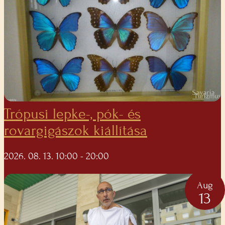
Trópusi lepke-, pók- és
rovargigászok kiállítása
2026. 08. 13. 10:00
- 20:00
Aug
13