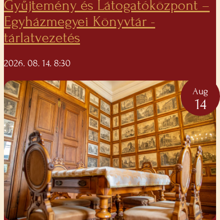
Gyűjtemény és Látogatóközpont –
Egyházmegyei Könyvtár -
tárlatvezetés
2026. 08. 14. 8:30
Aug
14