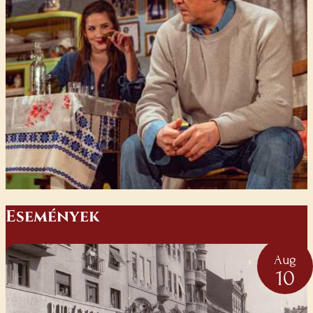
E
semények
Aug
10