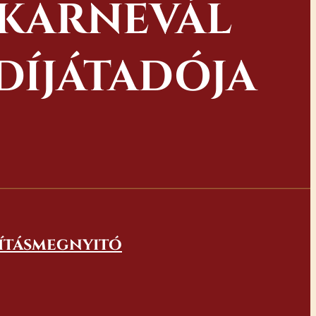
 KARNEVÁL
DÍJÁTADÓJA
lításmegnyitó