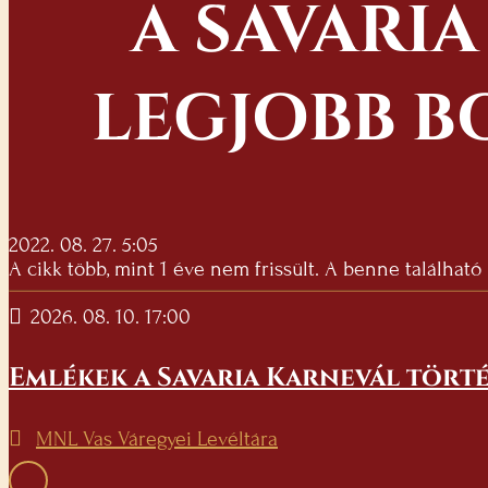
A SAVARI
LEGJOBB B
2022. 08. 27. 5:05
A cikk több, mint 1 éve nem frissült. A benne található
2026. 08. 10. 17:00
Emlékek a Savaria Karnevál törté
MNL Vas Váregyei Levéltára