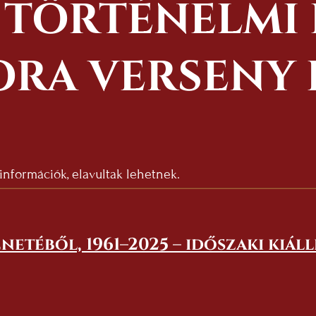
A TÖRTÉNELMI
ORA VERSENY 
 információk, elavultak lehetnek.
netéből, 1961–2025 – időszaki kiál