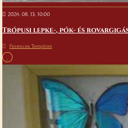
2026. 08. 13. 10:00
Trópusi lepke-, pók- és rovargigá
Ferences Templom