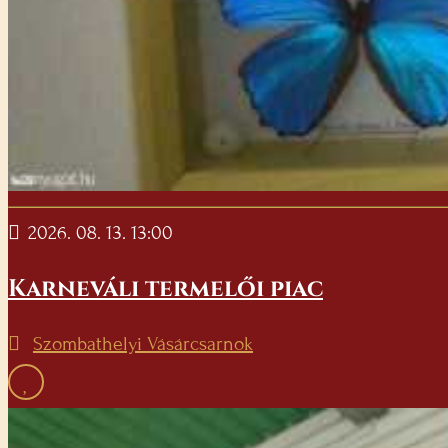
2026. 08. 13. 13:00
Karneváli termelői piac
Szombathelyi Vásárcsarnok