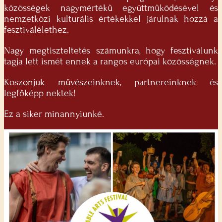
közösségek nagymértékű együttműködésével és
nemzetközi kulturális értékekkel járulnak hozzá a
fesztiválélethez.
Nagy megtiszteltetés számunkra, hogy fesztiválunk
tagja lett ismét ennek a rangos európai közösségnek.
Köszönjük művészeinknek, partnereinknek és
legfőképp nektek!
Ez a siker minannyiunké.