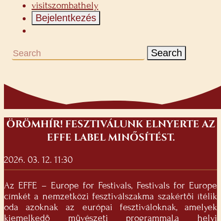
visitszombathely
Bejelentkezés
Search
ÖRÖMHÍR! FESZTIVÁLUNK ELNYERTE AZ
EFFE LABEL MINŐSÍTÉST.
2026. 03. 12. 11:30
Az EFFE – Europe for Festivals, Festivals for Europe
címkét a nemzetközi fesztiválszakma szakértői ítélik
oda azoknak az európai fesztiváloknak, amelyek
kiemelkedő művészeti programmal,a helyi