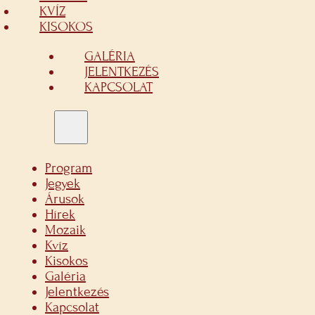
KVÍZ
KISOKOS
GALÉRIA
JELENTKEZÉS
KAPCSOLAT
Program
Jegyek
Árusok
Hírek
Mozaik
Kvíz
Kisokos
Galéria
Jelentkezés
Kapcsolat