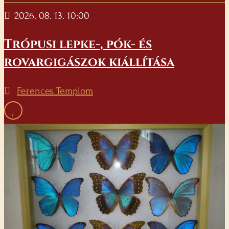
2026. 08. 13. 10:00
Trópusi lepke-, pók- és
rovargigászok kiállítása
Ferences Templom