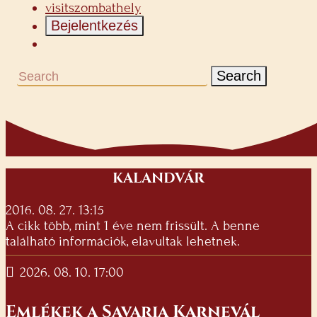
visitszombathely
Bejelentkezés
Search
KALANDVÁR
2016. 08. 27. 13:15
A cikk több, mint 1 éve nem frissült. A benne
található információk, elavultak lehetnek.
2026. 08. 10. 17:00
Emlékek a Savaria Karnevál