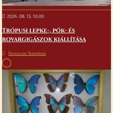
2026. 08. 13. 10:00
Trópusi lepke-, pók- és
rovargigászok kiállítása
Ferences Templom