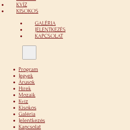
KVÍZ
KISOKOS
GALÉRIA
JELENTKEZÉS
KAPCSOLAT
Program
Jegyek
Árusok
Hírek
Mozaik
Kvíz
Kisokos
Galéria
Jelentkezés
Kapcsolat