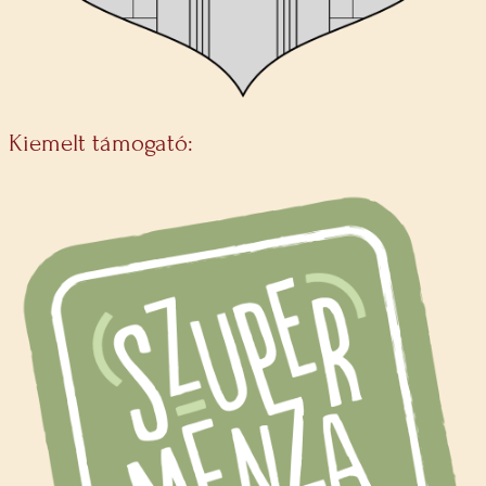
Kiemelt támogató: