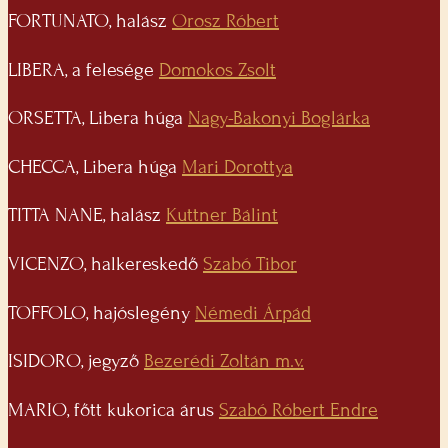
FORTUNATO, halász
Orosz Róbert
LIBERA, a felesége
Domokos Zsolt
ORSETTA, Libera húga
Nagy-Bakonyi Boglárka
CHECCA, Libera húga
Mari Dorottya
TITTA NANE, halász
Kuttner Bálint
VICENZO, halkereskedő
Szabó Tibor
TOFFOLO, hajóslegény
Némedi Árpád
ISIDORO, jegyző
Bezerédi Zoltán m.v.
MARIO, főtt kukorica árus
Szabó Róbert Endre