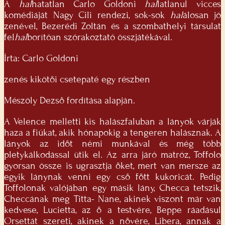
A
hal
hatatlan Carlo Goldoni
hal
latlanul vicces
komédiáját Nagy Cili rendezi, sok-sok
hal
álosan jó
zenével, Bezerédi Zoltán és a szombathelyi társulat
fel
hal
borítóan szórakoztató összjátékával.
Írta: Carlo Goldoni
zenés kikötői csetepaté egy részben
Mészöly Dezső fordítása alapján.
A Velence melletti kis halászfaluban a lányok várják
haza a fiúkat, akik hónapokig a tengeren halásznak. A
lányok az időt némi munkával és még több
pletykálkodással ütik el. Az arra járó matróz, Toffolo
gyorsan össze is ugrasztja őket, mert van mersze az
egyik lánynak venni egy cső főtt kukoricát. Pedig
Toffolonak valójában egy másik lány, Checca tetszik,
Checcának meg Titta- Nane, akinek viszont már van
kedvese, Lucietta, az ő a testvére, Beppe ráadásul
Orsettát szereti, akinek a nővére, Libera, annak a