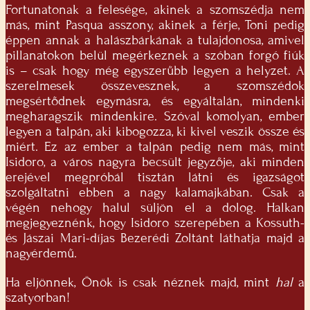
Fortunatonak a felesége, akinek a szomszédja nem
más, mint Pasqua asszony, akinek a férje, Toni pedig
éppen annak a halászbárkának a tulajdonosa, amivel
pillanatokon belül megérkeznek a szóban forgó fiúk
is – csak hogy még egyszerűbb legyen a helyzet. A
szerelmesek összevesznek, a szomszédok
megsértődnek egymásra, és egyáltalán, mindenki
megharagszik mindenkire. Szóval komolyan, ember
legyen a talpán, aki kibogozza, ki kivel veszik össze és
miért. Ez az ember a talpán pedig nem más, mint
Isidoro, a város nagyra becsült jegyzője, aki minden
erejével megpróbál tisztán látni és igazságot
szolgáltatni ebben a nagy kalamajkában. Csak a
végén nehogy halul süljön el a dolog. Halkan
megjegyeznénk, hogy Isidoro szerepében a Kossuth-
és Jászai Mari-díjas Bezerédi Zoltánt láthatja majd a
nagyérdemű.
Ha eljönnek, Önök is csak néznek majd, mint
hal
a
szatyorban!