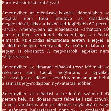
Karneválszínházi szabályzat!
Amennyiben az előadások kezdési időpontjában az
időjárás nem teszi lehetővé az előadások
megkezdését, akkor a kezdéssel legfeljebb 60 percet
várunk. Amennyiben az előadásokat várhatóan 60
perc elteltével sem lehet elkezdeni, úgy az előadás
elmarad. Az előadás elmaradása esetén a jegyek a
kijelölt esőnapra érvényesek. Az esőnap dátuma a
jegyen is olvasható. A megvásárolt jegyeket nem
váltjuk vissza.
Amennyiben az elmaradt előadást rossz idő miatt az
esőnapon sem tudjuk megtartani, a jegyeket
visszaváltjuk az előadást követő 8 munkanapon belül
a színház jegyirodájában nyitvatartási időben.
Amennyiben az előadást a kezdetétől számított 45
percen belül az időjárás miatt félbe kell szakítanunk,
15 perc várakozás után az előadás folytatásáról, vagy
az esőnapra halasztásáról döntünk. A döntésről a