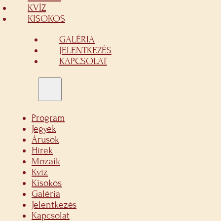
KVÍZ
KISOKOS
GALÉRIA
JELENTKEZÉS
KAPCSOLAT
Program
Jegyek
Árusok
Hírek
Mozaik
Kvíz
Kisokos
Galéria
Jelentkezés
Kapcsolat