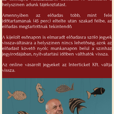
helyszínen adunk tájékoztatást.
Amennyiben az előadás több, mint fele
időtartamának (45 perc) eltelte után szakad félbe, az
előadás megtartottnak tekintendő.
A kijelölt esőnapon is elmaradt előadásra szóló jegyek
visszaváltására a helyszínen nincs lehetőség, azok az
előadást követő nyolc munkanapon belül a színház
jegyirodájában, nyitvatartási időben válthatók vissza.
Az online vásárolt jegyeket az Interticket Kft. váltja
vissza.