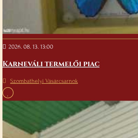
2026. 08. 13. 13:00
Karneváli termelői piac
Szombathelyi Vásárcsarnok