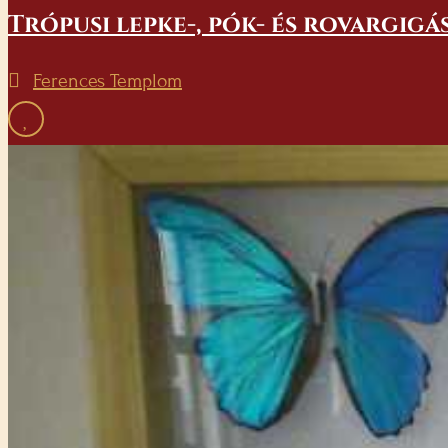
Trópusi lepke-, pók- és rovargigá
Ferences Templom