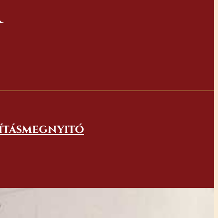
R
lításmegnyitó