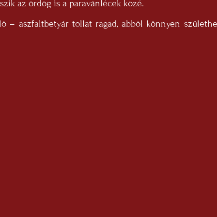
úszik az ördög is a paravánlécek közé.
 – aszfaltbetyár tollat ragad, abból könnyen születh