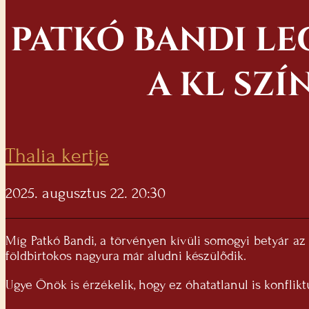
PATKÓ BANDI LE
A KL SZ
Thalia kertje
2025. augusztus 22. 20:30
Míg Patkó Bandi, a törvényen kívüli somogyi betyár a
földbirtokos nagyura már aludni készülődik.
​Ugye Önök is érzékelik, hogy ez óhatatlanul is konflik