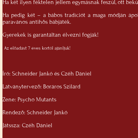
Ha két ilyen féktelen jellem egymásnak feszül, ott bek
Ha pedig két – a bábos tradíciót a maga módján ápoló
paravános antihős bábjáték.
Gyerekek is garantáltan élvezni fogják!
Az előadást 7 éves kortól ajánljuk!
Író: Schneider Jankó és Czéh Dániel
Látványtervező: Boráros Szilárd
Zene: Psycho Mutants
Rendező: Schneider Jankó
Játssza: Czéh Dániel