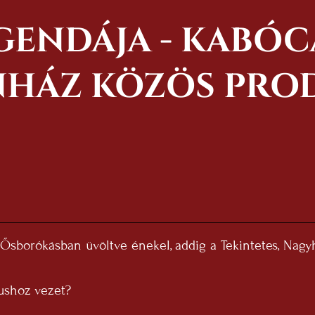
GENDÁJA - KABÓC
ÍNHÁZ KÖZÖS PRO
z Ősborókásban üvöltve énekel, addig a Tekintetes, Nag
tushoz vezet?