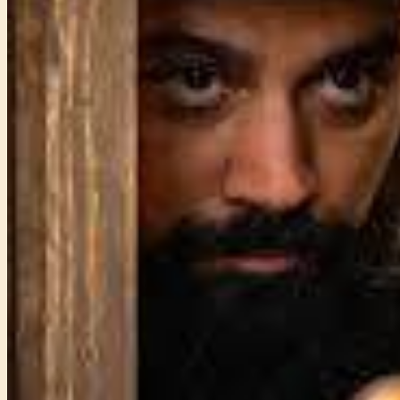
Főtámogató: