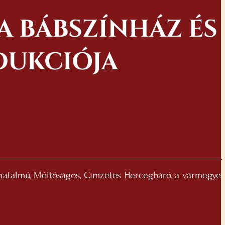
A BÁBSZÍNHÁZ ÉS
DUKCIÓJA
yhatalmú, Méltóságos, Címzetes Hercegbáró, a vármegye