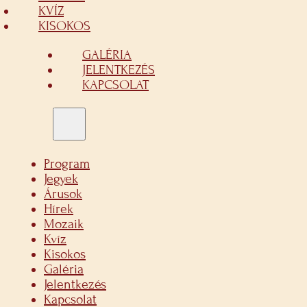
KVÍZ
KISOKOS
GALÉRIA
JELENTKEZÉS
KAPCSOLAT
Program
Jegyek
Árusok
Hírek
Mozaik
Kvíz
Kisokos
Galéria
Jelentkezés
Kapcsolat