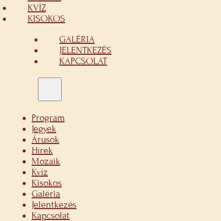
KVÍZ
KISOKOS
GALÉRIA
JELENTKEZÉS
KAPCSOLAT
Program
Jegyek
Árusok
Hírek
Mozaik
Kvíz
Kisokos
Galéria
Jelentkezés
Kapcsolat