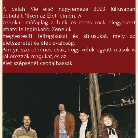
A Selah Vie első nagylemeze 2023 júliusában
debütált, "Ilyen az Élet" címen. A
zenekar műfajilag a funk és roots rock elegyeként
írható le leginkább. Zenéjük
megtestesíti felfogásukat és stílusukat, mely az
életszeretet és életrevalóság.
Annyit szeretnének csak, hogy velük együtt mások is
jól érezzék magukat, és az
élet szépségét csodálhassák.