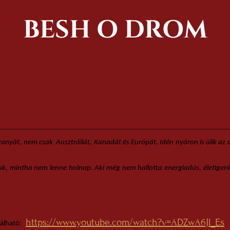
BESH O DROM
yàt, nem csak Ausztráliát, Kanadát és Európát. Idén nyáron is ülik az ut
juk, mintha nem lenne holnap. Aki még nem hallotta energiadús, életigenlő 
https://www.youtube.com/watch?v=ADZwA6Jl_Es
lálható: