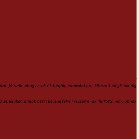
at, játszák, ahogy csak ők tudják, hamisítatlan, kiforrott mégis mindig
zenéjüket, annak azért kellene felírni receptre, aki hallotta már, annak