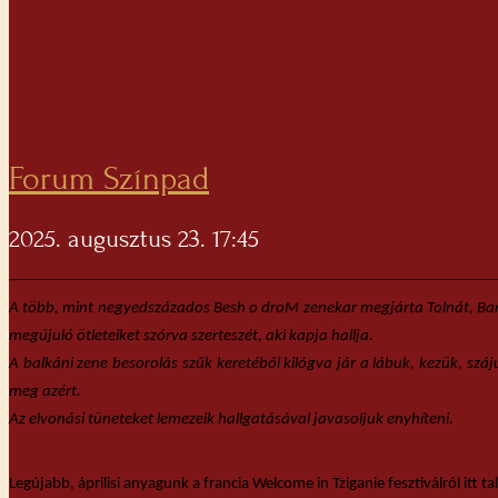
Forum Színpad
2025. augusztus 23. 17:45
A több, mint negyedszázados Besh o droM zenekar megjárta Tolnát, Baran
megújuló ötleteiket szórva szerteszét, aki kapja hallja.
A balkáni zene besorolás szűk keretéből kilógva jár a lábuk, kezük, szá
meg azért.
Az elvonási tüneteket lemezeik hallgatásával javasoljuk enyhíteni.
Legújabb, áprilisi anyagunk a francia Welcome in Tziganie fesztiválról itt ta