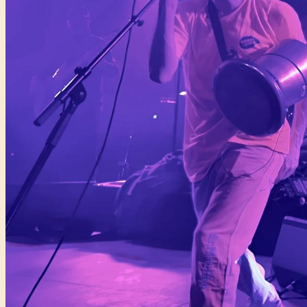
Főtámogató: