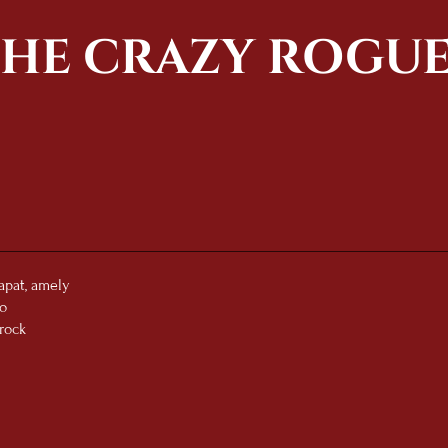
HE CRAZY ROGUE
pat, amely
jo
rock