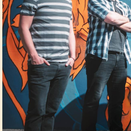
Főtámogató: