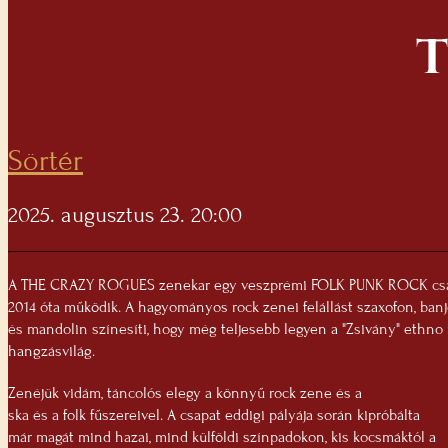
T
Sörtér
2025. augusztus 23. 20:00
A THE CRAZY ROGUES zenekar egy veszprémi FOLK PUNK ROCK csa
2014 óta működik. A hagyományos rock zenei felállást szaxofon, ban
és mandolin színesíti, hogy még teljesebb legyen a "Zsivány" ethno 
hangzásvilág.
Zenéjük vidám, táncolós elegy a könnyű rock zene és a
ska és a folk fűszereivel. A csapat eddigi pályája során kipróbálta
már magát mind hazai, mind külföldi színpadokon, kis kocsmáktól a