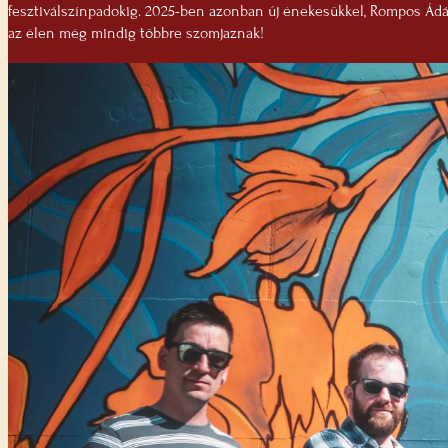
fesztiválszínpadokig. 2025-ben azonban új énekesükkel, Rompos Á
az élen még mindig többre szomjaznak!