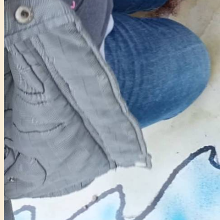
Főtámogató: