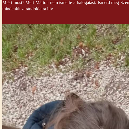
Miért most? Mert Márton nem ismerte a halogatást. Ismerd meg Szent 
mindenkit zarándoklatra hív.