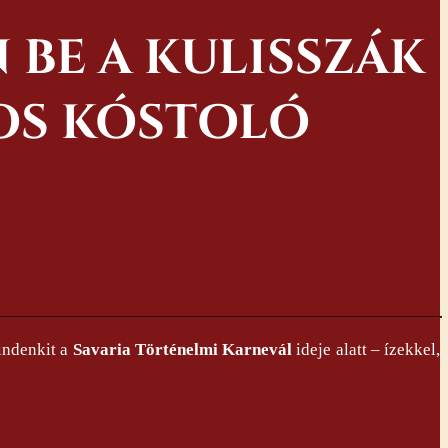
 BE A KULISSZÁK
GOS KÓSTOLÓ
indenkit a
Savaria Történelmi Karnevál
ideje alatt – ízekkel,