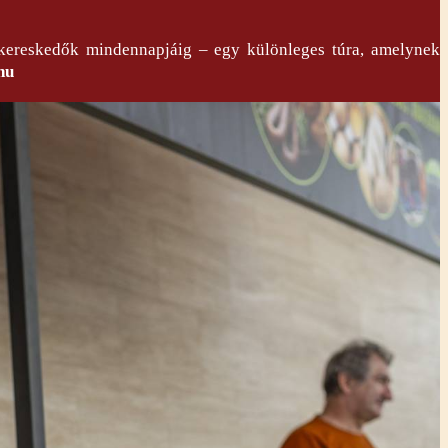
 kereskedők mindennapjáig – egy különleges túra, amelynek
hu