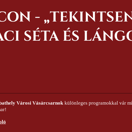
CON - „TEKINTSEN
IACI SÉTA ÉS LÁN
athely Városi Vásárcsarnok
különleges programokkal vár m
mar!
oló