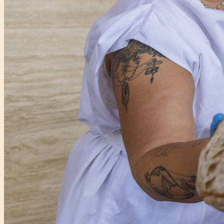
Főtámogató: