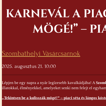
KARNEVÁL A PIA
MÖGÉ!” – P
Szombathelyi Vásárcsarnok
2025. augusztus 21. 10:00
Lépjen be egy napra a nyár legízesebb kavalkádjába! A
Szomb
illatokkal, élményekkel, amelyeket senki nem felejt el egyha
„Tekintsen be a kulisszák mögé!” – piaci séta és lángos kóst