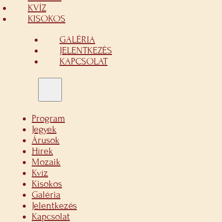
KVÍZ
KISOKOS
GALÉRIA
JELENTKEZÉS
KAPCSOLAT
Program
Jegyek
Árusok
Hírek
Mozaik
Kvíz
Kisokos
Galéria
Jelentkezés
Kapcsolat