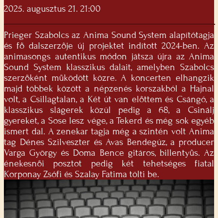
2025. augusztus 21. 21:00
Prieger Szabolcs az Anima Sound System alapítótagja
és fő dalszerzője új projektet indított 2024-ben. Az
animasongs autentikus módon játsza újra az Anima
Sound System klasszikus dalait, amelyben Szabolcs
szerzőként működött közre. A koncerten elhangzik
majd többek között a népzenés korszakból a Hajnal
volt, a Csillagtalan, a Két út van előttem és Csángó, a
klasszikus slágerek közül pedig a 68, a Csinálj
gyereket, a Sose lesz vége, a Tekerd és még sok egyéb
ismert dal. A zenekar tagja még a szintén volt Anima
tag Dénes Szilveszter és Avas Bendegúz, a producer
Varga György és Doma Bence gitáros, billentyűs. Az
énekesnői posztot pedig két tehetséges fiatal
Korponay Zsófi és Szalay Fatima tölti be.