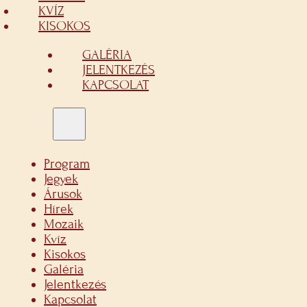
KVÍZ
KISOKOS
GALÉRIA
JELENTKEZÉS
KAPCSOLAT
Program
Jegyek
Árusok
Hírek
Mozaik
Kvíz
Kisokos
Galéria
Jelentkezés
Kapcsolat