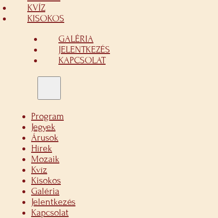
KVÍZ
KISOKOS
GALÉRIA
JELENTKEZÉS
KAPCSOLAT
Program
Jegyek
Árusok
Hírek
Mozaik
Kvíz
Kisokos
Galéria
Jelentkezés
Kapcsolat