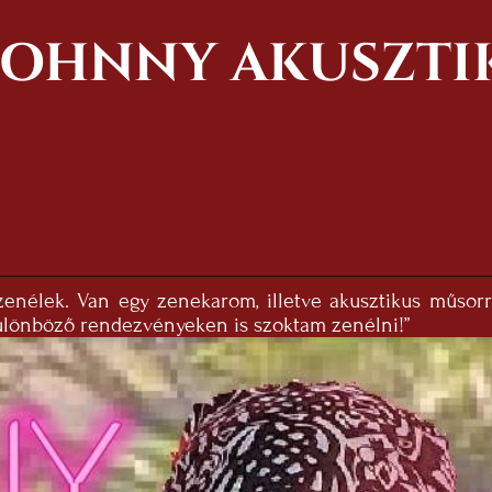
JOHNNY AKUSZTI
nélek. Van egy zenekarom, illetve akusztikus műsorr
különböző rendezvényeken is szoktam zenélni!”