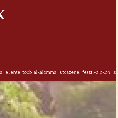
K
al évente több alkalommal utcazenei fesztiválokon is