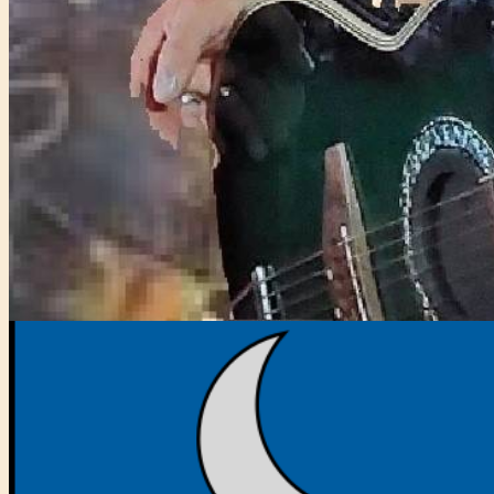
Főtámogató: