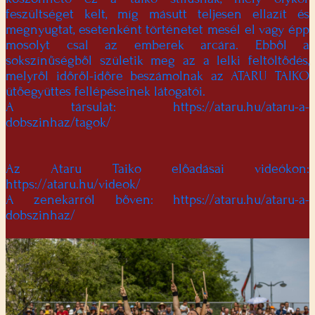
feszültséget kelt, míg másutt teljesen ellazít és
megnyugtat, esetenként történetet mesél el vagy épp
mosolyt csal az emberek arcára. Ebből a
sokszínűségből születik meg az a lelki feltöltődés,
melyről időről-időre beszámolnak az ATARU TAIKO
ütőegyüttes fellépéseinek látogatói.
A társulat: https://ataru.hu/ataru-a-
dobszinhaz/tagok/
Az Ataru Taiko előadásai videókon:
https://ataru.hu/videok/
A zenekarról bőven: https://ataru.hu/ataru-a-
dobszinhaz/