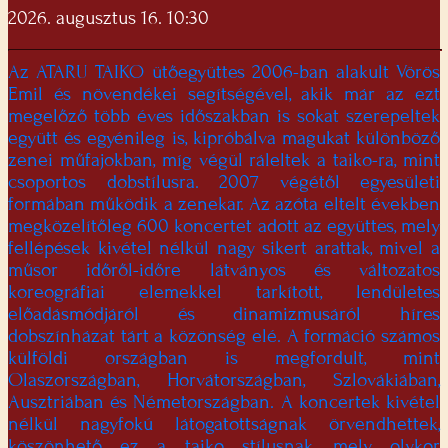
2026. augusztus 16. 10:30
Az ATARU TAIKO ütőegyüttes 2006-ban alakult Vörös
Emil és növendékei segítségével, akik már az ezt
megelőző több éves időszakban is sokat szerepeltek
együtt és egyénileg is, kipróbálva magukat különböző
zenei műfajokban, míg végül ráleltek a taiko-ra, mint
csoportos dobstílusra. 2007 végétől egyesületi
formában működik a zenekar. Az azóta eltelt években
megközelítőleg 600 koncertet adott az együttes, mely
fellépések kivétel nélkül nagy sikert arattak, mivel a
műsor időről-időre látványos és változatos
koreográfiai elemekkel tarkított, lendületes
előadásmódjáról és dinamizmusáról híres
dobszínházat tárt a közönség elé. A formáció számos
külföldi országban is megfordult, mint
Olaszországban, Horvátországban, Szlovákiában,
Ausztriában és Németországban. A koncertek kivétel
nélkül nagyfokú látogatottságnak örvendhettek,
köszönhető ez a taiko stílusnak, mely olykor