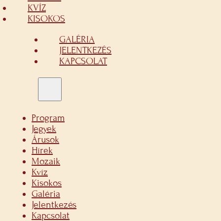
KVÍZ
KISOKOS
GALÉRIA
JELENTKEZÉS
KAPCSOLAT
Program
Jegyek
Árusok
Hírek
Mozaik
Kvíz
Kisokos
Galéria
Jelentkezés
Kapcsolat