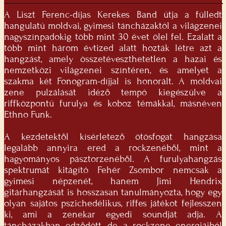
A Liszt Ferenc-díjas Kerekes Band útja a fülledt
hangulatú moldvai, gyimesi táncházaktól a világzenei
nagyszínpadokig több mint 30 évet ölel fel. Ezalatt a
több mint három évtized alatt hozták létre azt a
hangzást, amely összetéveszthetetlen a hazai és
nemzetközi világzenei színtéren, és amelyet a
szakma két Fonogram-díjjal is honorált. A moldvai
zene pulzálását idéző tempó kiegészülve a
riffközpontú furulya és koboz témákkal, másnéven
Ethno Funk.
A kezdetektől kísérletező ötösfogat hangzása
legalább annyira ered a rockzenéből, mint a
hagyományos pásztorzenéből. A furulyahangzás
spektrumát kitágító Fehér Zsombor nemcsak a
gyimesi népzenét, hanem Jimi Hendrix
gitárhangzását is hosszasan tanulmányozta, hogy egy
olyan sajátos pszichedélikus, riffes játékot fejlesszen
ki, ami a zenekar egyedi soundját adja. A
táncházakban edződött, de a rockzene energiáiból