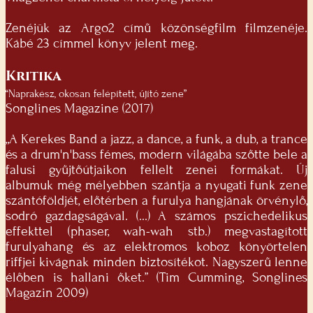
Zenéjük az Argo2 című közönségfilm filmzenéje.
Kábé 23 címmel könyv jelent meg.
Kritika
“Naprakész, okosan felépített, újító zene”
Songlines Magazine (2017)
„A Kerekes Band a jazz, a dance, a funk, a dub, a trance
és a drum'n'bass fémes, modern világába szőtte bele a
falusi gyűjtőútjaikon fellelt zenei formákat. Új
albumuk még mélyebben szántja a nyugati funk zene
szántóföldjét, előtérben a furulya hangjának örvénylő,
sodró gazdagságával. (...) A számos pszichedelikus
effekttel (phaser, wah-wah stb.) megvastagított
furulyahang és az elektromos koboz könyörtelen
riffjei kivágnak minden biztosítékot. Nagyszerű lenne
élőben is hallani őket.” (Tim Cumming, Songlines
Magazin 2009)