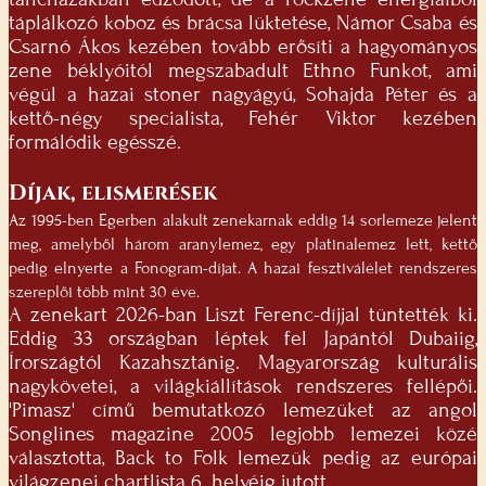
táplálkozó koboz és brácsa lüktetése, Námor Csaba és
Csarnó Ákos kezében tovább erősíti a hagyományos
zene béklyóitól megszabadult Ethno Funkot, ami
végül a hazai stoner nagyágyú, Sohajda Péter és a
kettő-négy specialista, Fehér Viktor kezében
formálódik egésszé.
Díjak, elismerések
Az 1995-ben Egerben alakult zenekarnak eddig 14 sorlemeze jelent
meg, amelyből három aranylemez, egy platinalemez lett, kettő
pedig elnyerte a Fonogram-díjat. A hazai fesztiválélet rendszeres
szereplői több mint 30 éve.
A zenekart 2026-ban Liszt Ferenc-díjjal tüntették ki.
Eddig 33 országban léptek fel Japántól Dubaiig,
Írországtól Kazahsztánig. Magyarország kulturális
nagykövetei, a világkiállítások rendszeres fellépői.
'Pimasz' című bemutatkozó lemezüket az angol
Songlines magazine 2005 legjobb lemezei közé
választotta, Back to Folk lemezük pedig az európai
világzenei chartlista 6. helyéig jutott.