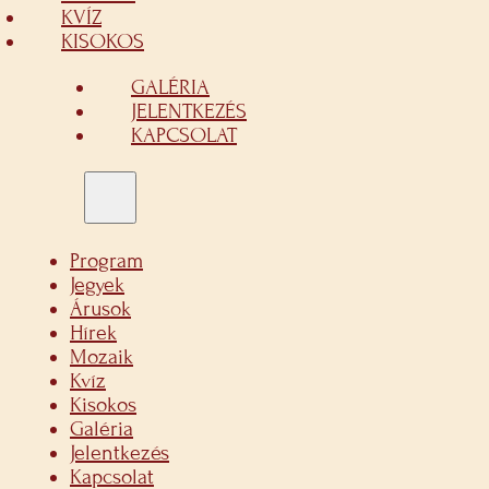
KVÍZ
KISOKOS
GALÉRIA
JELENTKEZÉS
KAPCSOLAT
Program
Jegyek
Árusok
Hírek
Mozaik
Kvíz
Kisokos
Galéria
Jelentkezés
Kapcsolat