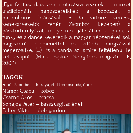
„Egy fantasztikus zenei utazásra visznek el minket
tradicionális hangszereikkel: a kobozzal, a
háromhúros brácsával és (a virtuóz zenész,
zenekarvezető: Fehér Zsombor kezében) a
pásztorfurulyával, melyeknek játékában a punk, a
funky és a dance keveredik a magyar népzenével, sok
nagyszerű dobmenettel és kitűnő hangzással
megerősítve. (...) Ez a banda az, amire feltétlenül le
kell csapni.” (Mark Espiner, Songlines magazin UK,
2006)
Tagok
Fehér Zsombor – furulya, elektromosduda, ének
Námor Csaba – koboz
Csarnó Ákos – brácsa
Sohajda Péter – basszusgitár, ének
Fehér Viktor – dob, gardon