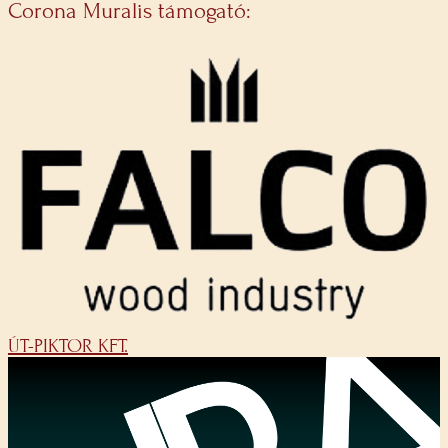
Corona Muralis támogató:
ÚT-PIKTOR KFT.