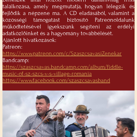
találkozása, amely megmutatja, hogyan lélegzik és
fejlődik a népzene ma. A CD eladásából, valamint a
közösségi támogatást biztosító Patreonoldalunk
működtetésével igyekszünk segíteni az erdélyi
adatközlőinket és a hagyomány továbbélését.
Ajánlott hivatkozások:
Patreon:
https://www.patreon.com/c/SzaszcsavasiZenekar
Bandcamp:
https://szaszcsavas.bandcamp.com/album/fiddle-
music-of-sz-szcs-v-s-village-romania
https://www.facebook.com/szaszcsavasband