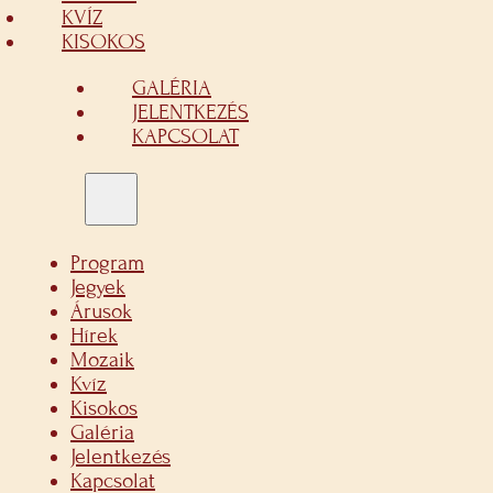
KVÍZ
KISOKOS
GALÉRIA
JELENTKEZÉS
KAPCSOLAT
Program
Jegyek
Árusok
Hírek
Mozaik
Kvíz
Kisokos
Galéria
Jelentkezés
Kapcsolat