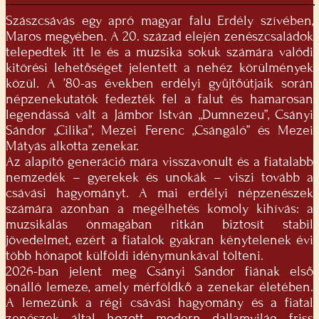
Szászcsávás egy apró magyar falu Erdély szívében,
Maros megyében. A 20. század elején zenészcsaládok
telepedtek itt le és a muzsika sokuk számára valódi
kitörési lehetőséget jelentett a nehéz körülmények
közül. A ’80-as években erdélyi gyűjtőútjaik során
népzenekutatók fedezték fel a falut és hamarosan
legendássá vált a Jámbor István „Dumnezeu”, Csányi
Sándor „Cilika”, Mezei Ferenc „Csángáló” és Mezei
Mátyás alkotta zenekar.
Az alapító generáció mára visszavonult és a fiatalabb
nemzedék – gyerekek és unokák – viszi tovább a
csávási hagyományt. A mai erdélyi népzenészek
számára azonban a megélhetés komoly kihívás: a
muzsikálás önmagában ritkán biztosít stabil
jövedelmet, ezért a fiatalok gyakran kénytelenek évi
több hónapot külföldi idénymunkával tölteni.
2026-ban jelent meg Csányi Sándor fiának első
önálló lemeze, amely mérföldkő a zenekar életében.
A lemezünk a régi csávási hagyomány és a fiatal
zenészek által hozott modern dallamvilág friss