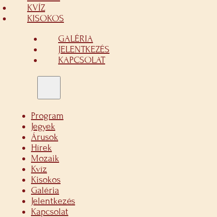
KVÍZ
KISOKOS
GALÉRIA
JELENTKEZÉS
KAPCSOLAT
Program
Jegyek
Árusok
Hírek
Mozaik
Kvíz
Kisokos
Galéria
Jelentkezés
Kapcsolat