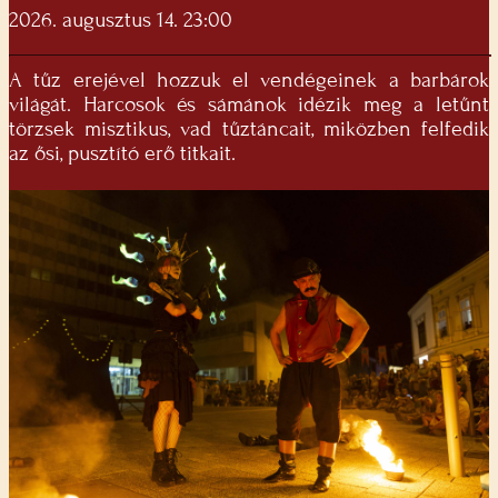
2026. augusztus 14. 23:00
A tűz erejével hozzuk el vendégeinek a barbárok
világát. Harcosok és sámánok idézik meg a letűnt
törzsek misztikus, vad tűztáncait, miközben felfedik
az ősi, pusztító erő titkait.