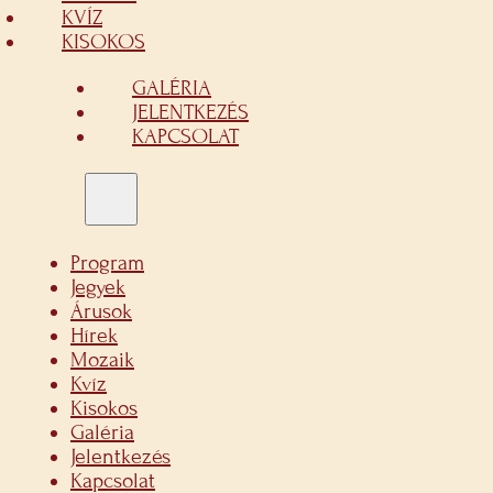
KVÍZ
KISOKOS
GALÉRIA
JELENTKEZÉS
KAPCSOLAT
Program
Jegyek
Árusok
Hírek
Mozaik
Kvíz
Kisokos
Galéria
Jelentkezés
Kapcsolat