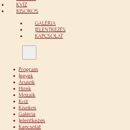
KVÍZ
KISOKOS
GALÉRIA
JELENTKEZÉS
KAPCSOLAT
Program
Jegyek
Árusok
Hírek
Mozaik
Kvíz
Kisokos
Galéria
Jelentkezés
Kapcsolat