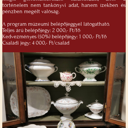
történelem nem tankönyvi adat, hanem ízekben és
pénzben megélt valóság.
A program múzeumi belépőjeggyel látogatható.
Teljes árú belépőjegy: 2 000,- Ft/fő
Kedvezményes (50%) belépőjegy: 1 000,- Ft/fő
Családi jegy: 4 000,- Ft/család