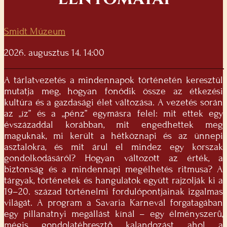
Smidt Múzeum
2026. augusztus 14. 14:00
A tárlatvezetés a mindennapok történetén keresztül
mutatja meg, hogyan fonódik össze az étkezési
kultúra és a gazdasági élet változása. A vezetés során
az „íz” és a „pénz” egymásra felel: mit ettek egy
évszázaddal korábban, mit engedhettek meg
maguknak, mi került a hétköznapi és az ünnepi
asztalokra, és mit árul el mindez egy korszak
gondolkodásáról? Hogyan változott az érték, a
biztonság és a mindennapi megélhetés ritmusa? A
tárgyak, történetek és hangulatok együtt rajzolják ki a
19–20. század történelmi fordulópontjainak izgalmas
világát. A program a Savaria Karnevál forgatagában
egy pillanatnyi megállást kínál – egy élményszerű,
mégis gondolatébresztő kalandozást, ahol a