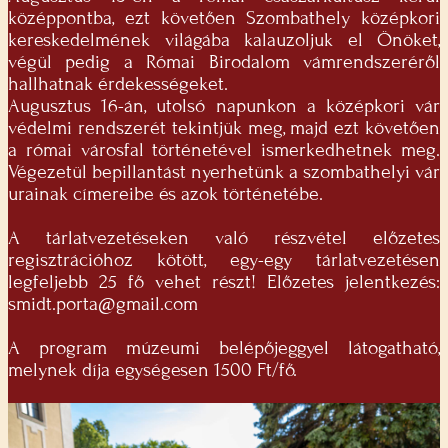
középpontba, ezt követően Szombathely középkori
kereskedelmének világába kalauzoljuk el Önöket,
végül pedig a Római Birodalom vámrendszeréről
hallhatnak érdekességeket.
Augusztus 16-án, utolsó napunkon a középkori vár
védelmi rendszerét tekintjük meg, majd ezt követően
a római városfal történetével ismerkedhetnek meg.
Végezetül bepillantást nyerhetünk a szombathelyi vár
urainak címereibe és azok történetébe.
A tárlatvezetéseken való részvétel előzetes
regisztrációhoz kötött, egy-egy tárlatvezetésen
legfeljebb 25 fő vehet részt! Előzetes jelentkezés:
smidt.porta@gmail.com
A program múzeumi belépőjeggyel látogatható,
melynek díja egységesen 1500 Ft/fő.