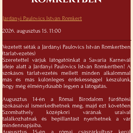
Járdányi Paulovics István Romkert
2026. augusztus 15. 11:00
Vezetett séták a Járdányi Paulovics István Romkertben
(tárlatvezetés)
Szeretettel várjuk látogatóinkat a Savaria Karnevál
ideje alatt a Járdányi Paulovics István Romkertben! A
szokásos tárlatvezetés mellett minden alkalommal
más és más különleges érdekességgel készülünk,
hogy még élménydúsabb legyen a látogatás.
Augusztus 14-én a Római Birodalom fürdőzési
szokásaival ismerkedhetnek meg, majd ezt követően
Szombathely középkori várának uraival
találkozhatnak és bepillantást nyerhetnek a vár
mindennapjaiba.
Augusztus 15-én a római császárkultusz kerül