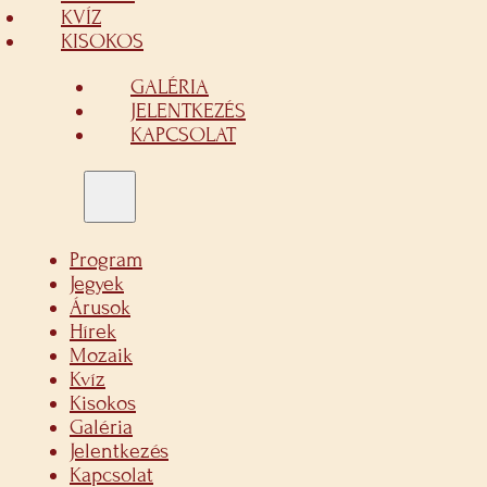
KVÍZ
KISOKOS
GALÉRIA
JELENTKEZÉS
KAPCSOLAT
Program
Jegyek
Árusok
Hírek
Mozaik
Kvíz
Kisokos
Galéria
Jelentkezés
Kapcsolat