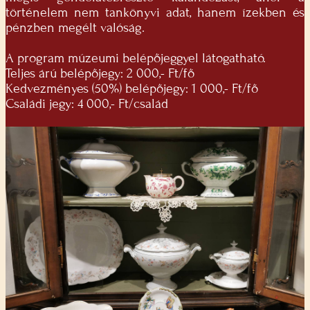
történelem nem tankönyvi adat, hanem ízekben és
pénzben megélt valóság.
A program múzeumi belépőjeggyel látogatható.
Teljes árú belépőjegy: 2 000,- Ft/fő
Kedvezményes (50%) belépőjegy: 1 000,- Ft/fő
Családi jegy: 4 000,- Ft/család