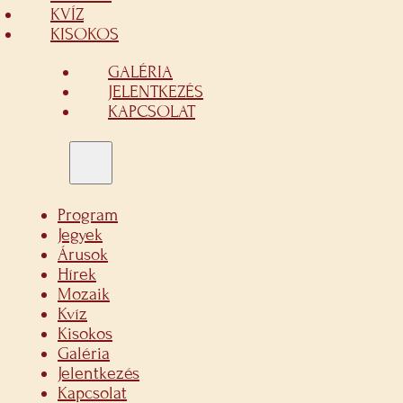
KVÍZ
KISOKOS
GALÉRIA
JELENTKEZÉS
KAPCSOLAT
Program
Jegyek
Árusok
Hírek
Mozaik
Kvíz
Kisokos
Galéria
Jelentkezés
Kapcsolat