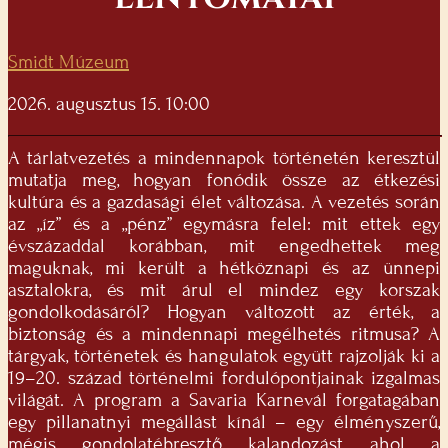
Smidt Múzeum
2026. augusztus 15. 10:00
A tárlatvezetés a mindennapok történetén keresztül
mutatja meg, hogyan fonódik össze az étkezési
kultúra és a gazdasági élet változása. A vezetés során
az „íz” és a „pénz” egymásra felel: mit ettek egy
évszázaddal korábban, mit engedhettek meg
maguknak, mi került a hétköznapi és az ünnepi
asztalokra, és mit árul el mindez egy korszak
gondolkodásáról? Hogyan változott az érték, a
biztonság és a mindennapi megélhetés ritmusa? A
tárgyak, történetek és hangulatok együtt rajzolják ki a
19–20. század történelmi fordulópontjainak izgalmas
világát. A program a Savaria Karnevál forgatagában
egy pillanatnyi megállást kínál – egy élményszerű,
mégis gondolatébresztő kalandozást, ahol a