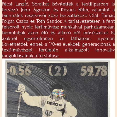
Pécsi László. Soraikat bővítették a textiliparban is
tervező John Ágoston és Kovács Péter, valamint a
biennálék résztvevői közé becsatlakozó Oláh Tamás,
Polgár Csaba és Tóth Sándor. A tárlatvezetésen a fent
felsorolt nyolc férfiművész munkáival párhuzamosan
bemutatjuk azon élő és alkotó női művészeket is,
akiknél egyértelműen és láthatóan nyomon
követhetőek ennek a ’70-es évekbeli generációnak a
textilművészet területén alkalmazott innovatív
megoldásainak a folytatása.