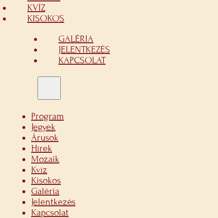
KVÍZ
KISOKOS
GALÉRIA
JELENTKEZÉS
KAPCSOLAT
Program
Jegyek
Árusok
Hírek
Mozaik
Kvíz
Kisokos
Galéria
Jelentkezés
Kapcsolat