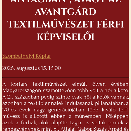
AVANTGÁRD
TEXTILMŰVÉSZET FÉRFI
KÉPVISELŐI
Szombathelyi Képtár
2026. augusztus 15. 16:00
A kortárs textilművészet elmúlt ötven évében
Magyarországon számottevően több volt a női alkotó.
A 21. században pedig szinte csak női alkotók vannak,
azonban a textilbiennálék indulásának pillanatában, a
’70-es évek nagy generációjában több kiváló férfi
művész is alkotott ebben a műnemben. Főképpen
azok a férfiak, akik alapító tagjai is voltak ennek a
rendezvénynek, mint pl. Attalai Gábor, Buzás Árpád és