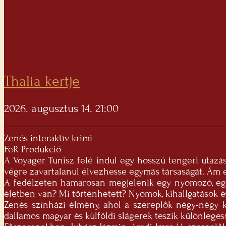
Thalia kertje
2026. augusztus 14. 21:00
Zenés interaktív krimi
FeR Produkció
A Voyager Tunisz felé indul egy hosszú tengeri utazás
végre zavartalanul élvezhesse egymás társaságát. Ám e
A fedélzeten hamarosan megjelenik egy nyomozó, egy hí
életben van? Mi történhetett? Nyomok, kihallgatások
Zenés színházi élmény, ahol a szereplők négy-négy kü
dallamos magyar és külföldi slágerek teszik különlege