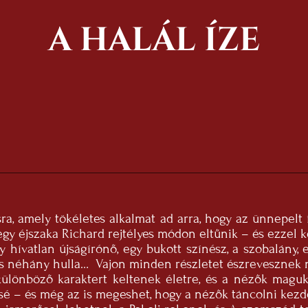
A HALÁL ÍZE
ra, amely tökéletes alkalmat ad arra, hogy az ünnepel
gy éjszaka Richard rejtélyes módon eltűnik – és ezzel 
vatlan újságírónő, egy bukott színész, a szobalány, e
 és néhány hulla… Vajon minden részletet észrevesznek
lönböző karaktert keltenek életre, és a nézők maguk 
ssé – és még az is megeshet, hogy a nézők táncolni kez