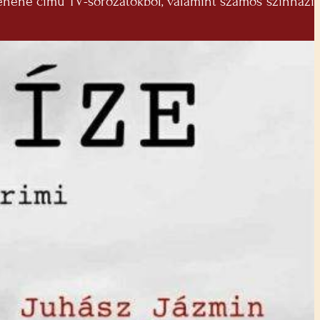
tehene című TV-sorozatokból, valamint számos színházi