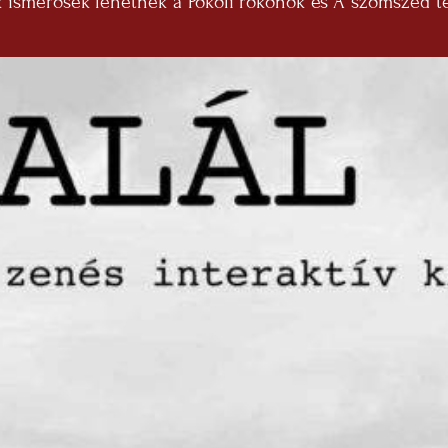
k ismerősek lehetnek a Pokoli rokonok és A szomszéd 