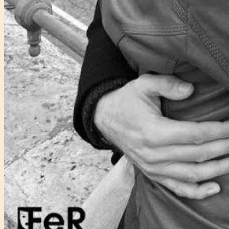
Főtámogató: