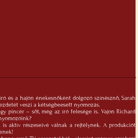
t író és a hajón énekesnőként dolgozó színésznő, Sarah
kezdetét veszi a kétségbeesett nyomozás.
gy pincér – sőt, még az író felesége is. Vajon Richard
 nyomozóink?
is aktív részeseivé válnak a rejtélynek. A produkciót
denek!