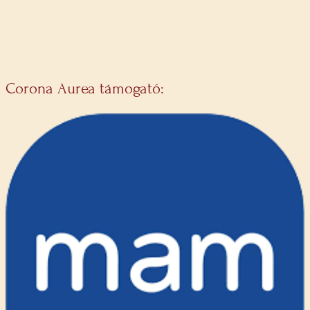
Corona Aurea támogató: