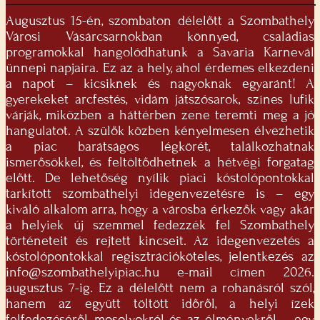
Augusztus 15-én, szombaton délelőtt a Szombathely
Városi Vásárcsarnokban könnyed, családias
programokkal hangolódhatunk a Savaria Karnevál
ünnepi napjaira. Ez az a hely, ahol érdemes elkezdeni
a napot – kicsiknek és nagyoknak egyaránt! A
gyerekeket arcfestés, vidám játszósarok, színes lufik
várják, miközben a háttérben zene teremti meg a jó
hangulatot. A szülők közben kényelmesen élvezhetik
a piac barátságos légkörét, találkozhatnak
ismerősökkel, és feltöltődhetnek a hétvégi forgatag
előtt. De lehetőség nyílik piaci kóstolópontokkal
tarkított szombathelyi idegenvezetésre is – egy
kiváló alkalom arra, hogy a városba érkezők vagy akár
a helyiek új szemmel fedezzék fel Szombathely
történeteit és rejtett kincseit. Az idegenvezetés a
kóstolópontokkal regisztrációköteles, jelentkezés az
info@szombathelyipiac.hu
e-mail címen 2026.
augusztus 7-ig. Ez a délelőtt nem a rohanásról szól,
hanem az együtt töltött időről, a helyi ízek
felfedezéséről, mosolyokról és az élményekről – egy