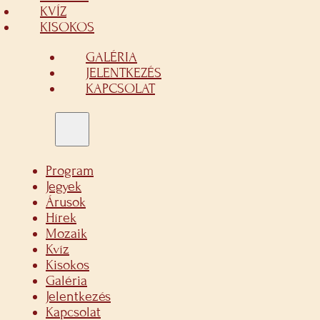
KVÍZ
KISOKOS
GALÉRIA
JELENTKEZÉS
KAPCSOLAT
Program
Jegyek
Árusok
Hírek
Mozaik
Kvíz
Kisokos
Galéria
Jelentkezés
Kapcsolat