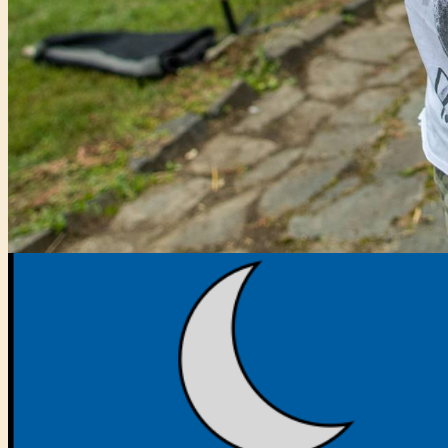
Főtámogató: