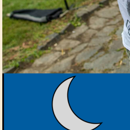
Főtámogató: