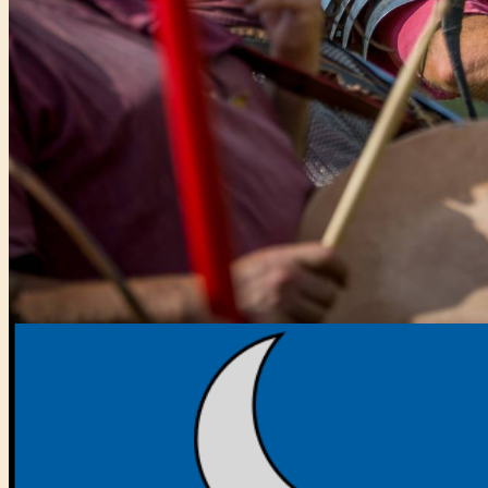
Főtámogató: