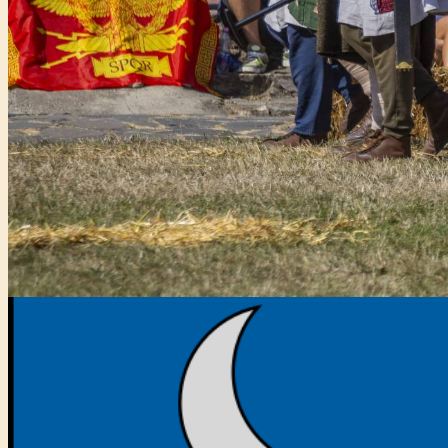
Főtámogató: