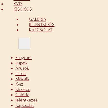
KVÍZ
KISOKOS
GALÉRIA
JELENTKEZÉS
KAPCSOLAT
Program
Jegyek
Árusok
Hírek
Mozaik
Kvíz
Kisokos
Galéria
Jelentkezés
Kapcsolat