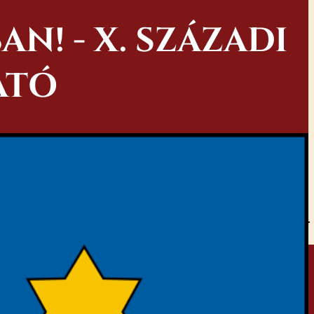
N! - X. SZÁZADI
ATÓ