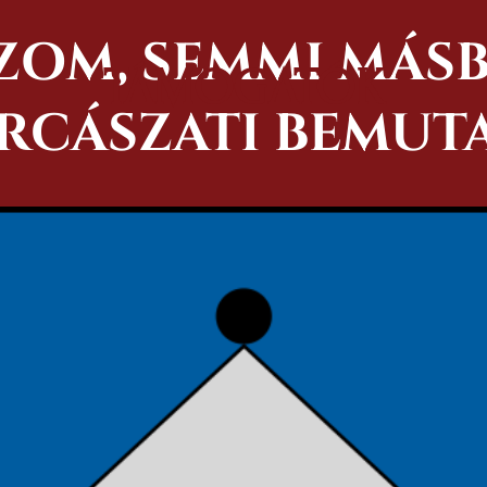
OM, SEMMI MÁSBA
TÁMOGATÓK
RCÁSZATI BEMUT