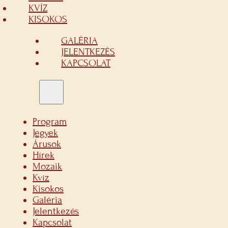
KVÍZ
KISOKOS
GALÉRIA
JELENTKEZÉS
KAPCSOLAT
Program
Jegyek
Árusok
Hírek
Mozaik
Kvíz
Kisokos
Galéria
Jelentkezés
Kapcsolat