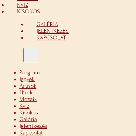
KVÍZ
KISOKOS
GALÉRIA
JELENTKEZÉS
KAPCSOLAT
Program
Jegyek
Árusok
Hírek
Mozaik
Kvíz
Kisokos
Galéria
Jelentkezés
Kapcsolat