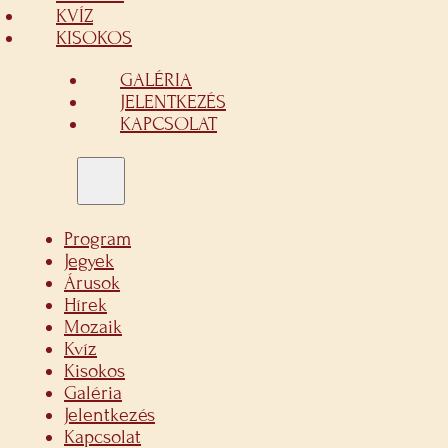
KVÍZ
KISOKOS
GALÉRIA
JELENTKEZÉS
KAPCSOLAT
Program
Jegyek
Árusok
Hírek
Mozaik
Kvíz
Kisokos
Galéria
Jelentkezés
Kapcsolat