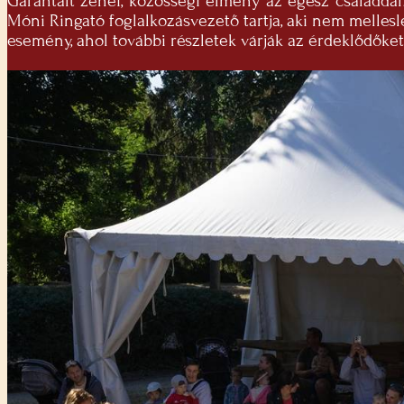
Garantált zenei, közösségi élmény az egész családdal
Móni Ringató foglalkozásvezető tartja, aki nem melles
esemény, ahol további részletek várják az érdeklődőket, 