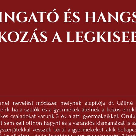
RINGATÓ ÉS HAN
KOZÁS A LEGKISE
nei nevelési módszer, melynek alapítója dr. Gállné
énk, ha a szülők és a gyermekek átélnék a közös éneklé
ekes családokat várunk 3 év alatti gyermekeikkel. Örü
et sem kell otthon hagyni és a várandós kismamákat is 
gszerjátékkal vesszük körül a gyermekeket, akik bekap