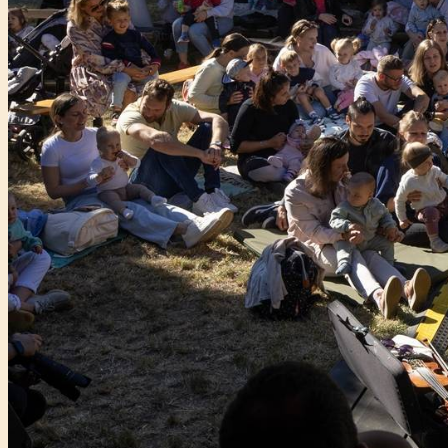
Főtámogató: