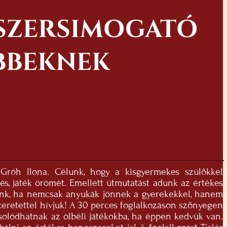
GSZERSIMOGATÓ
BBEKNEK
 Gróh Ilona. Célunk, hogy a kisgyermekes szülőkkel
s, játék örömét. Emellett útmutatást adunk az értékes
lünk, ha nemcsak anyukák jönnek a gyerekekkel, hanem
szeretettel hívjuk! A 30 perces foglalkozáson szőnyegen
csolódhatnak az ölbéli játékokba, ha éppen kedvük van.