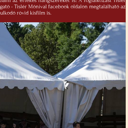
lni az értékes hangszereket is! A foglalkozást Tislér
gató - Tislér Mónival facebook oldalon megtalálható az
lkodó rövid kisfilm is.