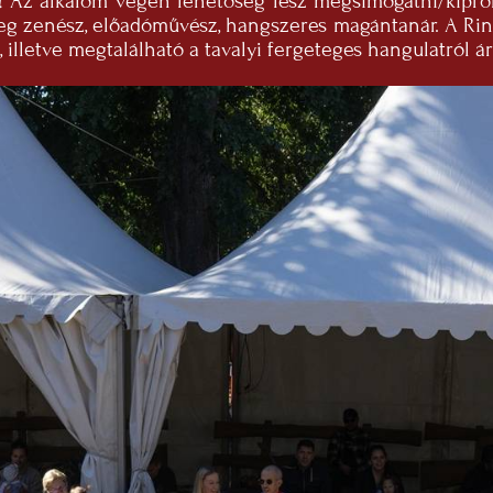
! Az alkalom végén lehetőség lesz megsimogatni/kipróbá
leg zenész, előadóművész, hangszeres magántanár. A Rin
illetve megtalálható a tavalyi fergeteges hangulatról áru