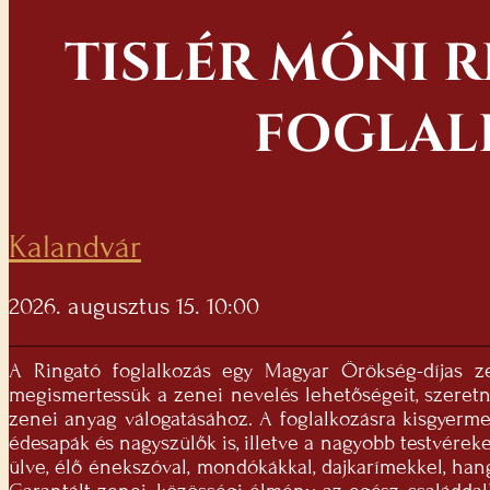
TISLÉR MÓNI 
FOGLAL
Kalandvár
2026. augusztus 15. 10:00
A Ringató foglalkozás egy Magyar Örökség-díjas ze
megismertessük a zenei nevelés lehetőségeit, szeretn
zenei anyag válogatásához. A foglalkozásra kisgyerm
édesapák és nagyszülők is, illetve a nagyobb testvérek
ülve, élő énekszóval, mondókákkal, dajkarímekkel, han