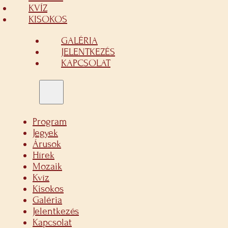
KVÍZ
KISOKOS
GALÉRIA
JELENTKEZÉS
KAPCSOLAT
Program
Jegyek
Árusok
Hírek
Mozaik
Kvíz
Kisokos
Galéria
Jelentkezés
Kapcsolat