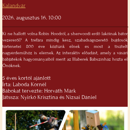
Kalandvár
2026. augusztus 16. 10:00
Ki ne hallott volna Robin Hoodról, a sherwoodi erdő lakóinak bátor
vezéréről? A tréfára mindig kész, szabadságszerető bujdosók
történetei 800 éve köztünk élnek és most a tisztelt
nagyérdeműhöz is elérnek. Az interaktív előadást, amely a vásári
bábjátékok hagyományaiból merít az Illaberek Bábszínház hozta el
Önöknek.
5 éves kortól ajánlott
Írta: Laboda Kornél
Bábokat tervezte: Horváth Márk
Játssza: Nyirkó Krisztina és Nizsai Dániel