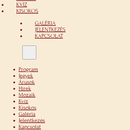
KVÍZ
KISOKOS
GALÉRIA
JELENTKEZÉS
KAPCSOLAT
Program
Jegyek
Árusok
Hírek
Mozaik
Kvíz
Kisokos
Galéria
Jelentkezés
Kapcsolat