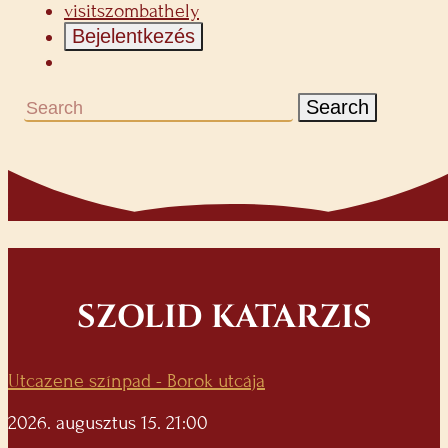
visitszombathely
Bejelentkezés
Search
SZOLID KATARZIS
Utcazene színpad - Borok utcája
2026. augusztus 15. 21:00