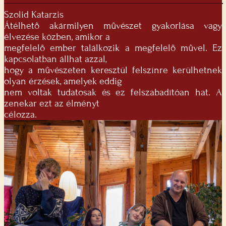
Szolid Katarzis
Átélhető akármilyen művészet gyakorlása vagy
élvezése közben, amikor a
megfelelő ember találkozik a megfelelő művel. Ez
kapcsolatban állhat azzal,
hogy a művészeten keresztül felszínre kerülhetnek
olyan érzések, amelyek eddig
nem voltak tudatosak és ez felszabadítóan hat. A
zenekar ezt az élményt
célozza.