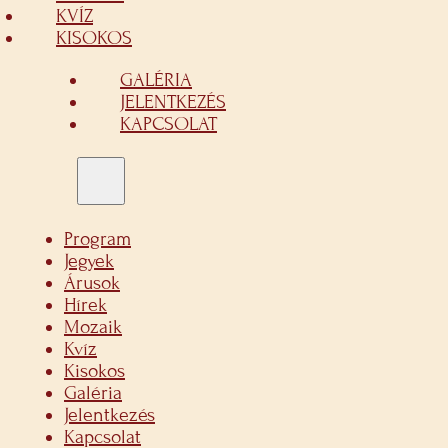
KVÍZ
KISOKOS
GALÉRIA
JELENTKEZÉS
KAPCSOLAT
Program
Jegyek
Árusok
Hírek
Mozaik
Kvíz
Kisokos
Galéria
Jelentkezés
Kapcsolat