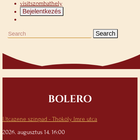
visitszombathely
Bejelentkezés
Search
BOLERO
Utcazene színpad - Thököly Imre utca
2026. augusztus 14. 16:00