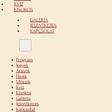
KVÍZ
KISOKOS
GALÉRIA
JELENTKEZÉS
KAPCSOLAT
Program
Jegyek
Árusok
Hírek
Mozaik
Kvíz
Kisokos
Galéria
Jelentkezés
Kapcsolat