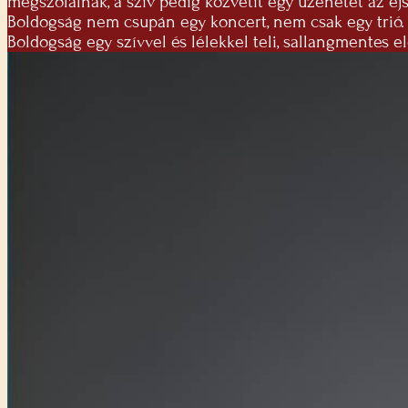
megszólalnak, a szív pedig közvetít egy üzenetet az 
Boldogság nem csupán egy koncert, nem csak egy trió
Boldogság egy szívvel és lélekkel teli, sallangmentes e