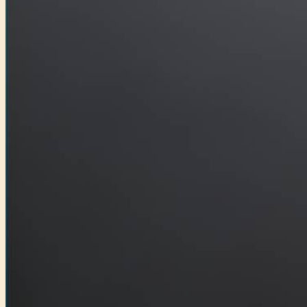
Főtámogató: