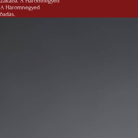
éjszakába. A Háromnegyed
. A Háromnegyed
lőadás.