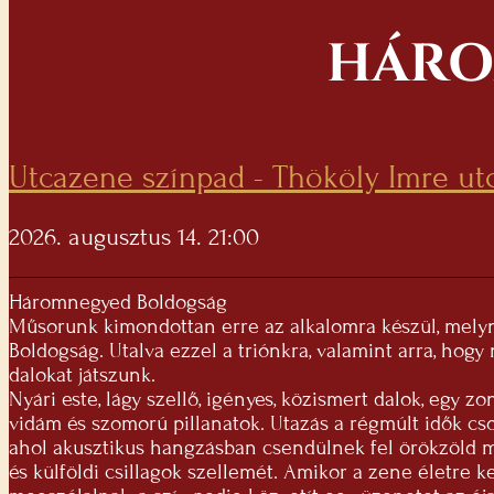
HÁRO
Utcazene színpad - Thököly Imre ut
2026. augusztus 14. 21:00
Háromnegyed Boldogság
Műsorunk kimondottan erre az alkalomra készül, mel
Boldogság. Utalva ezzel a triónkra, valamint arra, hog
dalokat játszunk.
Nyári este, lágy szellő, igényes, közismert dalok, egy z
vidám és szomorú pillanatok. Utazás a régmúlt idők cso
ahol akusztikus hangzásban csendülnek fel örökzöld 
és külföldi csillagok szellemét. Amikor a zene életre k