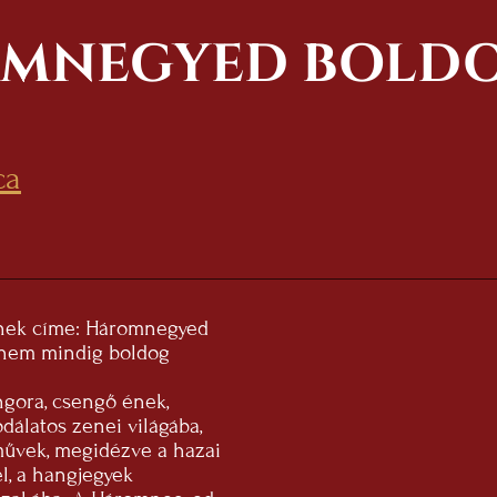
MNEGYED BOLD
ca
ynek címe: Háromnegyed
y nem mindig boldog
ongora, csengő ének,
dálatos zenei világába,
művek, megidézve a hazai
el, a hangjegyek