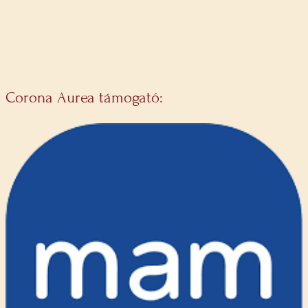
Corona Aurea támogató: