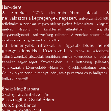
Hárvident
A zenekar 2025 decemberében alakult. A
névválasztás a képregények népszerű
univerzumából jött,
reflektálva a zenekar vegyes stílusjegyeket felvonultató
világára,
melyet viszont -a karakterrel ellentétben - egyfajta
kiegyensúlyozott
sokszínűség jellemez. A zenekar összes dala
saját szerzemény, bennük a rock itt-
ott keményebb riffekkel, a lágyabb blues néhol
grunge elemekkel fűszerezett. A
tagok is különböző
stílusú zenéket játszottak korábban, ennek keveredése is
adja a
zenekar egyéniségét. Szövegekben is a kettősség jellemző,
váltakoznak a
könnyedebb, vidám és mélyebb, sejtelmes témák.
Célunk olyan zenei élményt
adni, amit jó játszani és jó hallgatni -
bulizzunk együtt!
Ének: Mag Barbara
Szólógitár: Antal Adrián
Basszusgitár: Gyulai Ádám
Dob: Sipos Bence
Szöveg: Szőllős Viki