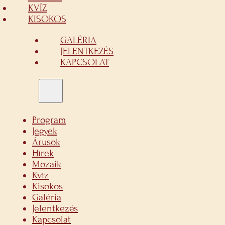
KVÍZ
KISOKOS
GALÉRIA
JELENTKEZÉS
KAPCSOLAT
Program
Jegyek
Árusok
Hírek
Mozaik
Kvíz
Kisokos
Galéria
Jelentkezés
Kapcsolat