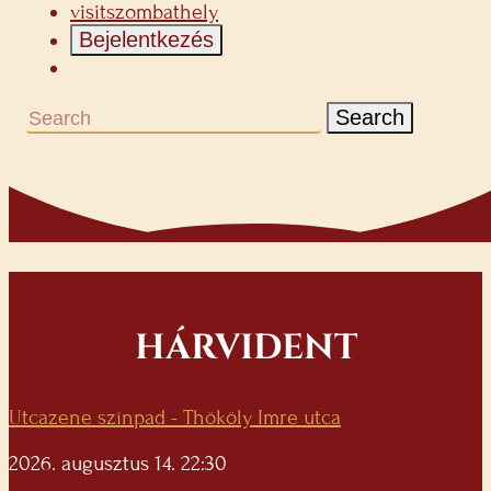
visitszombathely
Bejelentkezés
Search
HÁRVIDENT
Utcazene színpad - Thököly Imre utca
2026. augusztus 14. 22:30