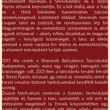
elkötelezett művésze, a Showhastánc és a Törzsi
Fúziós stílusok képviselője. Ez a két műfaj, akár a Nap
és a Hold, tökéletes harmóniában tükrözi
személyiségének különböző oldalait. Shererah nem
csupán tanít és zsűrizik, de rendszeresen lép fel
Magyarországon és nemzetközi színpadokon is, ahol
egyedi stílusával – amely nőies, dinamikus és magával
ragadó – lenyűgözi közönségét. A tánc az élete,
amelyet a zene varázsa hív életre, és nemzetközileg
is elismert művészként tartják számon.
2011 óta vezeti a Shererah Bellydance Tánciskolát
Budapesten, amely mára egy virágzó, támogató női
közösséggé vált. 2021-ben a tánciskola tovább bővült
a Törzsi Fúziós stílussal, így mind az orientális, mind a
törzsi vonalon biztosít tanfolyamokat kezdőtől haladó
szintig.
Zsuzsó tanítványai nemcsak a hastánc technikáját
sajátítják el, hanem a tánc szeretetét, a női erő és
önbizalom megélését is. Ennek köszönhetően egy
sugárzó, összetartó csapat jött létre, amely minden