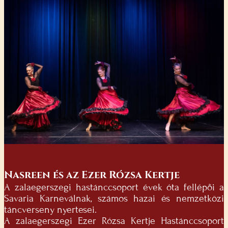
Nasreen és az Ezer Rózsa Kertje
A zalaegerszegi hastánccsoport évek óta fellépői a
Savaria Karneválnak, számos hazai és nemzetközi
táncverseny nyertesei.
A zalaegerszegi Ezer Rózsa Kertje Hastánccsoport