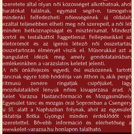
szeretete által olyan női közösséget alkothatnak, ahol
barátokat találnak, egymást segítve, támogatva
mindenki felfedezheti nőiességének új oldalait,
ezáltal teljesebben élheti meg női szerepeit, a női lét
minden hétköznapiságát és misztériumát. Mindezt
kortól és testalkattól függetlenül. Fellépéseikkel az
életörömöt és az igenis létező női összetartás,
összetartozás élményét viszik el. Műsorukkal azt a
hangulatot idézik meg, amely gondolatainkban,
emlékeinkben a varázslatos keletet jelenti.
A női önkifejezés egyedi, ősi eszközének tartott
táncnak egyre több hódolója van itthon is, akik pergő
ritmusú zenére ringatják csípőjüket, lágy
mozdulataikból lényük nőies kisugárzása árad. A
Kelet Varázsa Hastáncformáció és Mozgásműhely
Egyesület tánc és mozgás órái Sopronban a Csengery
u 51. alatt a Napházban folynak, ahol az egyesület
oktatója Botka Gyöngyi minden érdeklődőt vár
szeretettel. Bővebb információ és elérhetőség a
www.kelet-varazsa.hu honlapon található.