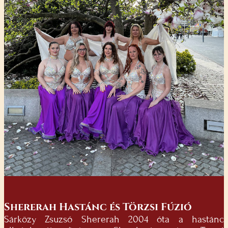
Shererah Hastánc és Törzsi Fúzió
Sárközy Zsuzsó Shererah 2004 óta a hastánc