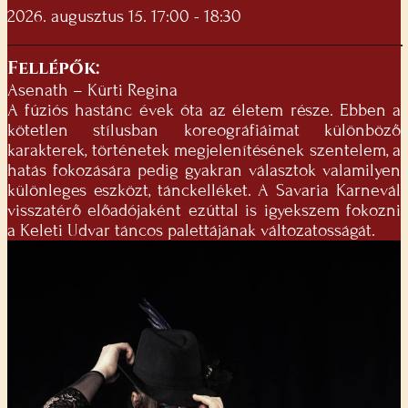
2026. augusztus 15. 17:00 - 18:30
Fellépők:
Asenath – Kürti Regina
A fúziós hastánc évek óta az életem része. Ebben a
kötetlen stílusban koreográfiáimat különböző
karakterek, történetek megjelenítésének szentelem, a
hatás fokozására pedig gyakran választok valamilyen
különleges eszközt, tánckelléket. A Savaria Karnevál
visszatérő előadójaként ezúttal is igyekszem fokozni
a Keleti Udvar táncos palettájának változatosságát.