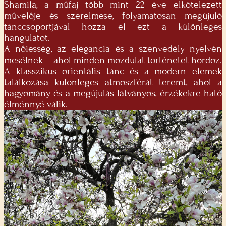
Shamila, a műfaj több mint 22 éve elkötelezett
művelője és szerelmese, folyamatosan megújuló
tánccsoportjával hozza el ezt a különleges
hangulatot.
A nőiesség, az elegancia és a szenvedély nyelvén
mesélnek – ahol minden mozdulat történetet hordoz.
A klasszikus orientális tánc és a modern elemek
találkozása különleges atmoszférát teremt, ahol a
hagyomány és a megújulás látványos, érzékekre ható
élménnyé válik.