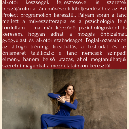
alkotói készségek fejlesztésével is szeretek
hozzájárulni a táncművészek kiteljesedéséhez az Art
Project programokon keresztül. Pályám során a tánc
mellett a művészetterápia és a pszichológia felé
fordultam - ma már képződő pszichológusként is
keresem, hogyan adhat a mozgás önbizalmat,
gyógyulást és alkotói szabadságot. Foglalkozásaimon
az átfogó tréning, kreativitás, a testtudat és az
önismeret találkozik: a tánc nemcsak színpadi
élmény, hanem belső utazás, ahol megtanulhatjuk
szeretni magunkat a mozdulatainkon keresztül.