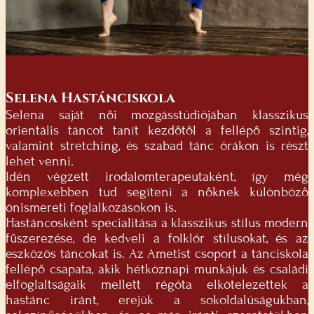
Selena Hastánciskola
Selena saját női mozgásstúdiójában klasszikus
orientális táncot tanít kezdőtől a fellépő szintig,
valamint stretching, és szabad tánc órákon is részt
lehet venni.
Idén végzett irodalomterapeutaként, így még
komplexebben tud segíteni a nőknek különböző
önismereti foglalkozásokon is.
Hastáncosként specialitása a klasszikus stílus modern
fűszerezése, de kedveli a folklór stílusokat, és az
eszközös táncokat is. Az Ametist csoport a tánciskola
fellépő csapata, akik hétköznapi munkájuk és családi
elfoglaltságaik mellett régóta elkötelezettek a
hastánc iránt, erejük a sokoldalúságukban,