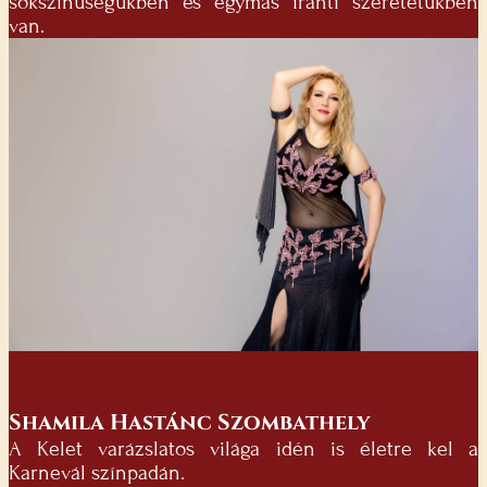
sokszínűségükben és egymás iránti szeretetükben
van.
Shamila Hastánc Szombathely
A Kelet varázslatos világa idén is életre kel a
Karnevál színpadán.