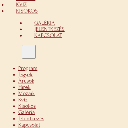
KVÍZ
KISOKOS
GALÉRIA
JELENTKEZÉS
KAPCSOLAT
Program
Jegyek
Árusok
Hírek
Mozaik
Kvíz
Kisokos
Galéria
Jelentkezés
Kapcsolat