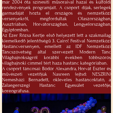
már 2004 óta színesíti műsoraival hazai és külföldi
rendezvények programjait. A csoport díjak, serlegek
garmadáját hozta el országos és nemzetközi
versenyekről, megfordultak Olaszországban,
Ausztriában, Horvátországban, Lengyelországban,
Egyiptomban.
Az Ezer Rózsa Kertje első helyezett lett a szakmailag
kiemelkedő jelentőségű 3. Cairo! Festival Nemzetközi
Hastáncversenyen, emellett az IDF Nemzetközi
Táncszövetség által szervezett Modern Tánc
Világbajnokságról korábbi években többszörös
világbajnoki címmel tért haza hastánc kategóriában.
A csoport táncosai: Bödör Alexandra, Horvát Eszter és
művészeti vezetőjük Nasreen (ejtsd: NESZRIN)
Nemesházi Bernadett, okleveles hastáncoktató, a
Zalaegerszegi Hastánc Egyesület vezetője,
koreográfusa.