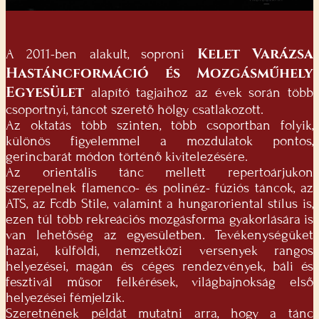
Kelet Varázsa
A 2011-ben alakult, soproni
Hastáncformáció és Mozgásműhely
Egyesület
alapító tagjaihoz az évek során több
csoportnyi, táncot szerető hölgy csatlakozott.
Az oktatás több szinten, több csoportban folyik,
különös figyelemmel a mozdulatok pontos,
gerincbarát módon történő kivitelezésére.
Az orientális tánc mellett repertoárjukon
szerepelnek flamenco- és polinéz- fúziós táncok, az
ATS, az Fcdb Stile, valamint a hungaroriental stílus is,
ezen túl több rekreációs mozgásforma gyakorlására is
van lehetőség az egyesületben. Tevékenységüket
hazai, külföldi, nemzetközi versenyek rangos
helyezései, magán és céges rendezvények, báli és
fesztivál műsor felkérések, világbajnokság első
helyezései fémjelzik.
Szeretnének példát mutatni arra, hogy a tánc