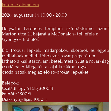
Ferences Templom
2026. augusztus 14. 10:00 - 20:00
Helyszín: Ferences templom színházterme, Szent
Márton utca 2.( bejárat a McDonald’s- tól lefelé a
Gyöngyös híd előt)
Élő trópusi lepkék, madárpókok, skorpiók és egyéb
ízeltlábúak mellett több ezer rovar preparátum
látható a kiállításon, ami betekintést nyújt a rovarvilág
csodáiba. A látogatók a saját kezükbe fogva
csodálhatják meg az élő rovarokat, lepkéket.
Belépők:
Családi jegy 5 főig 3000Ft
Felnőtt: 1500Ft
Diák/nyugdíjas: 1000Ft