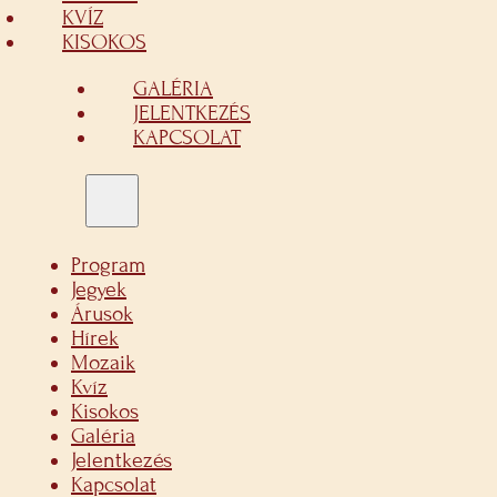
KVÍZ
KISOKOS
GALÉRIA
JELENTKEZÉS
KAPCSOLAT
Program
Jegyek
Árusok
Hírek
Mozaik
Kvíz
Kisokos
Galéria
Jelentkezés
Kapcsolat