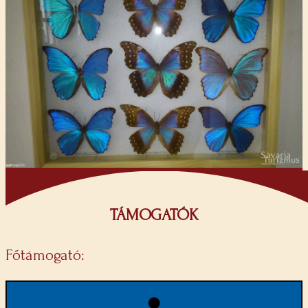
TÁMOGATÓK
Főtámogató: